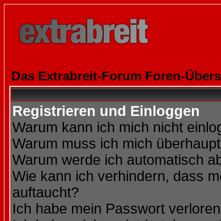
Das Extrabreit-Forum Foren-Übers
Registrieren und Einloggen
Warum kann ich mich nicht einl
Warum muss ich mich überhaupt 
Warum werde ich automatisch a
Wie kann ich verhindern, dass me
auftaucht?
Ich habe mein Passwort verloren