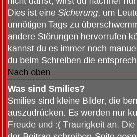
nicht darfst, wirst du nachher nu
Dies ist eine
Sicherung
, um Leut
unnötigen Tags zu überschwemme
andere Störungen hervorrufen kö
kannst du es immer noch manuell 
du beim Schreiben die entspreche
Nach oben
Was sind Smilies?
Smilies sind kleine Bilder, die 
auszudrücken. Es werden nur kurz
Freude und :( Traurigkeit an. Die
der Beitrag schreiben-Seite gese