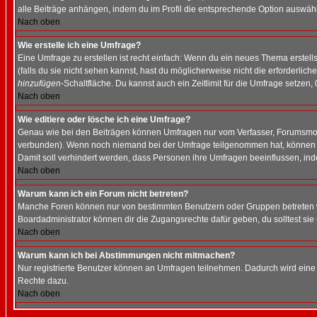
alle Beiträge anhängen, indem du im Profil die entsprechende Option auswähl
Nach oben
Wie erstelle ich eine Umfrage?
Eine Umfrage zu erstellen ist recht einfach: Wenn du ein neues Thema erstellst
(falls du sie nicht sehen kannst, hast du möglicherweise nicht die erforderli
hinzufügen
-Schaltfläche. Du kannst auch ein Zeitlimit für die Umfrage setzen,
Nach oben
Wie editiere oder lösche ich eine Umfrage?
Genau wie bei den Beiträgen können Umfragen nur vom Verfasser, Forumsmoder
verbunden). Wenn noch niemand bei der Umfrage teilgenommen hat, können Use
Damit soll verhindert werden, dass Personen ihre Umfragen beeinflussen, ind
Nach oben
Warum kann ich ein Forum nicht betreten?
Manche Foren können nur von bestimmten Benutzern oder Gruppen betreten we
Boardadministrator können dir die Zugangsrechte dafür geben, du solltest sie
Nach oben
Warum kann ich bei Abstimmungen nicht mitmachen?
Nur registrierte Benutzer können an Umfragen teilnehmen. Dadurch wird eine Be
Rechte dazu.
Nach oben