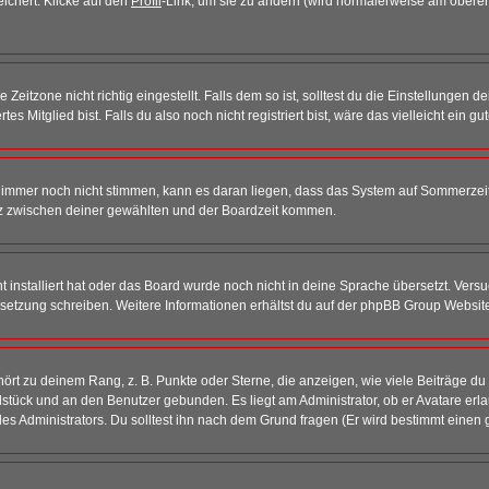
eichert. Klicke auf den
Profil
-Link, um sie zu ändern (wird normalerweise am oberen
itzone nicht richtig eingestellt. Falls dem so ist, solltest du die Einstellungen dei
es Mitglied bist. Falls du also noch nicht registriert bist, wäre das vielleicht ein g
en immer noch nicht stimmen, kann es daran liegen, dass das System auf Sommerzeit
z zwischen deiner gewählten und der Boardzeit kommen.
ht installiert hat oder das Board wurde noch nicht in deine Sprache übersetzt. Ve
Übersetzung schreiben. Weitere Informationen erhältst du auf der phpBB Group Websit
rt zu deinem Rang, z. B. Punkte oder Sterne, die anzeigen, wie viele Beiträge du
elstück und an den Benutzer gebunden. Es liegt am Administrator, ob er Avatare erl
s Administrators. Du solltest ihn nach dem Grund fragen (Er wird bestimmt einen 