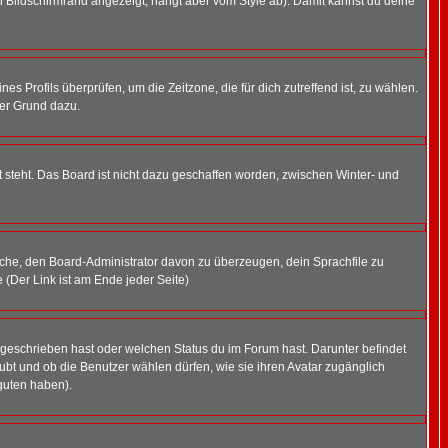
 Bildschirmrand angezeigt, hängt aber vom Style ab). Damit kannst du deine
nes Profils überprüfen, um die Zeitzone, die für dich zutreffend ist, zu wählen.
uter Grund dazu.
 steht. Das Board ist nicht dazu geschaffen worden, zwischen Winter- und
rsuche, den Board-Administrator davon zu überzeugen, dein Sprachfile zu
e (Der Link ist am Ende jeder Seite)
 geschrieben hast oder welchen Status du im Forum hast. Darunter befindet
aubt und ob die Benutzer wählen dürfen, wie sie ihren Avatar zugänglich
guten haben).