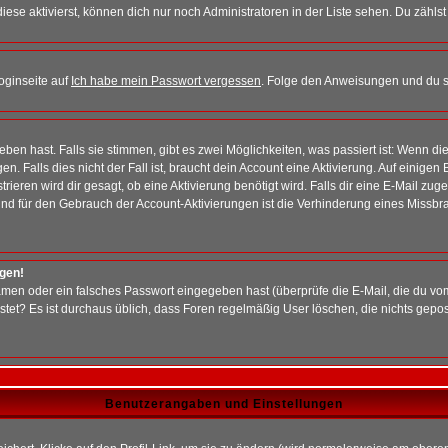
iese aktivierst, können dich nur noch Administratoren in der Liste sehen. Du zählst
oginseite auf
Ich habe mein Passwort vergessen
. Folge den Anweisungen und du so
en hast. Falls sie stimmen, gibt es zwei Möglichkeiten, was passiert ist: Wenn 
 Falls dies nicht der Fall ist, braucht dein Account eine Aktivierung. Auf einigen
rieren wird dir gesagt, ob eine Aktivierung benötigt wird. Falls dir eine E-Mail zu
rund für den Gebrauch der Account-Aktivierungen ist die Verhinderung eines Missb
ggen!
men oder ein falsches Passwort eingegeben hast (überprüfe die E-Mail, die du vo
gepostet? Es ist durchaus üblich, dass Foren regelmäßig User löschen, die nichts ge
Benutzerangaben und Einstellungen