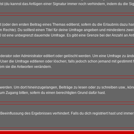
st (du kannst das Anfügen einer Signatur immer noch verhindern, indem du die Sig
 (oder den ersten Beitrag eines Themas editierst, sofern du die Erlaubnis dazu hast
chen Rechte). Du solltest einen Titel für deine Umfrage angeben und mindestens zw
 0 ist eine unbegrenzt dauernde Umfrage. Es gibt eine Grenze bei der Anzahl an Antw
ator oder Administrator editiert oder gelöscht werden. Um eine Umfrage zu änder
r die Umfrage editieren oder löschen; falls jedoch schon jemand mit gestimmt ha
em sie die Antworten verändern.
rden. Um dort hineinzugelangen, Beiträge zu lesen oder zu schreiben usw., könn
 um Zugang bitten, sofern du einen berechtigten Grund dafür hast.
einflussung des Ergebnisses verhindert. Falls du dich registriert hast und immer 