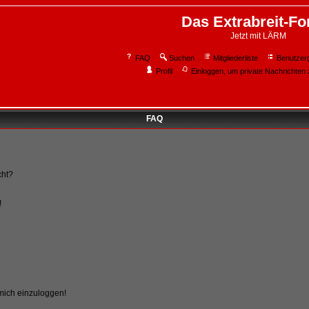
Das Extrabreit-F
Jetzt mit LÄRM
FAQ
Suchen
Mitgliederliste
Benutzer
Profil
Einloggen, um private Nachrichten 
FAQ
cht?
!
 mich einzuloggen!