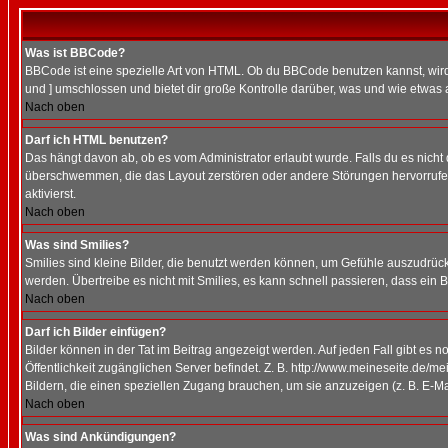
Was ist BBCode?
BBCode ist eine spezielle Art von HTML. Ob du BBCode benutzen kannst, wird 
und ] umschlossen und bietet dir große Kontrolle darüber, was und wie etwas 
Nach oben
Darf ich HTML benutzen?
Das hängt davon ab, ob es vom Administrator erlaubt wurde. Falls du es nicht 
überschwemmen, die das Layout zerstören oder andere Störungen hervorrufen 
aktivierst.
Nach oben
Was sind Smilies?
Smilies sind kleine Bilder, die benutzt werden können, um Gefühle auszudrücke
werden. Übertreibe es nicht mit Smilies, es kann schnell passieren, dass ein 
Nach oben
Darf ich Bilder einfügen?
Bilder können in der Tat im Beitrag angezeigt werden. Auf jeden Fall gibt es 
Öffentlichkeit zugänglichen Server befindet. Z. B. http://www.meineseite.de/me
Bildern, die einen speziellen Zugang brauchen, um sie anzuzeigen (z. B. E-
Nach oben
Was sind Ankündigungen?