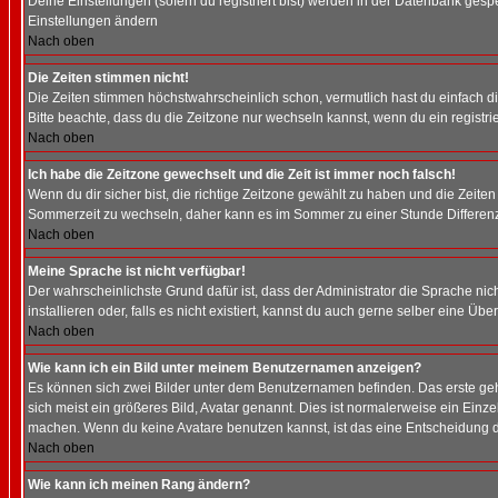
Deine Einstellungen (sofern du registriert bist) werden in der Datenbank gesp
Einstellungen ändern
Nach oben
Die Zeiten stimmen nicht!
Die Zeiten stimmen höchstwahrscheinlich schon, vermutlich hast du einfach die Ze
Bitte beachte, dass du die Zeitzone nur wechseln kannst, wenn du ein registriert
Nach oben
Ich habe die Zeitzone gewechselt und die Zeit ist immer noch falsch!
Wenn du dir sicher bist, die richtige Zeitzone gewählt zu haben und die Zeit
Sommerzeit zu wechseln, daher kann es im Sommer zu einer Stunde Differen
Nach oben
Meine Sprache ist nicht verfügbar!
Der wahrscheinlichste Grund dafür ist, dass der Administrator die Sprache nic
installieren oder, falls es nicht existiert, kannst du auch gerne selber eine 
Nach oben
Wie kann ich ein Bild unter meinem Benutzernamen anzeigen?
Es können sich zwei Bilder unter dem Benutzernamen befinden. Das erste gehö
sich meist ein größeres Bild, Avatar genannt. Dies ist normalerweise ein Einz
machen. Wenn du keine Avatare benutzen kannst, ist das eine Entscheidung de
Nach oben
Wie kann ich meinen Rang ändern?