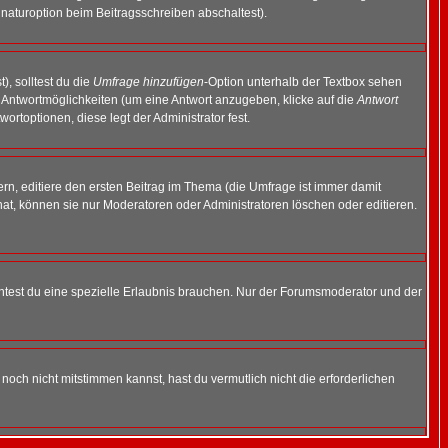
naturoption beim Beitragsschreiben abschaltest).
), solltest du die
Umfrage hinzufügen
-Option unterhalb der Textbox sehen
ei Antwortmöglichkeiten (um eine Antwort anzugeben, klicke auf die
Antwort
ortoptionen, diese legt der Administrator fest.
n, editiere den ersten Beitrag im Thema (die Umfrage ist immer damit
t, können sie nur Moderatoren oder Administratoren löschen oder editieren.
test du eine spezielle Erlaubnis brauchen. Nur der Forumsmoderator und der
noch nicht mitstimmen kannst, hast du vermutlich nicht die erforderlichen