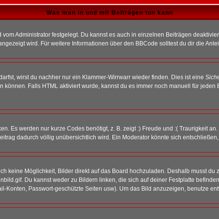
Was man in und mit Beiträgen tun kann
vom Administrator festgelegt. Du kannst es auch in einzelnen Beiträgen deaktivie
angezeigt wird. Für weitere Informationen über den BBCode solltest du dir die Anle
darfst, wirst du nachher nur ein Klammer-Wirrwarr wieder finden. Dies ist eine
Sich
können. Falls HTML aktiviert wurde, kannst du es immer noch manuell für jeden 
n. Es werden nur kurze Codes benötigt, z. B. zeigt :) Freude und :( Traurigkeit an
Beitrag dadurch völlig unübersichtlich wird. Ein Moderator könnte sich entschließen
noch keine Möglichkeit, Bilder direkt auf das Board hochzuladen. Deshalb musst du 
inbild.gif. Du kannst weder zu Bildern linken, die sich auf deiner Festplatte befind
Mail-Konten, Passwort-geschützte Seiten usw). Um das Bild anzuzeigen, benutze en