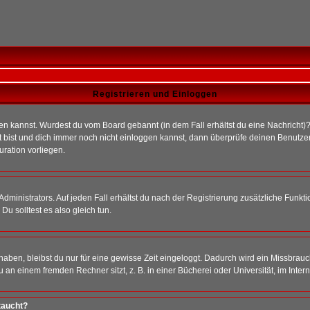
Registrieren und Einloggen
loggen kannst. Wurdest du vom Board gebannt (in dem Fall erhältst du eine Nachrich
t bist und dich immer noch nicht einloggen kannst, dann überprüfe deinen Benutzer
uration vorliegen.
ministrators. Auf jeden Fall erhältst du nach der Registrierung zusätzliche Funktion
u solltest es also gleich tun.
 haben, bleibst du nur für eine gewisse Zeit eingeloggt. Dadurch wird ein Missbrau
n einem fremden Rechner sitzt, z. B. in einer Bücherei oder Universität, im Intern
taucht?