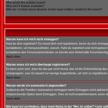
Who wrote this bulletin board?
Why isn't X feature available?
Who do I contact about abusive and/or legal matters related to this board?
Warum kann ich mich nicht einloggen?
Hast du dich registriert? Du musst dich erst registrieren, bevor du dich ein
kontaktieren, um herauszufinden, warum. Falls du registriert und nicht gebann
kontaktiere den Forumsadministrator, es könnte eine fehlerhafte Forumskonfig
Nach oben
Warum muss ich mich überhaupt registrieren?
Es kann auch sein, dass du das gar nicht musst, das ist die Entscheidung des Ad
Usergruppen, usw. Es dauert nur wenige Augenblicke, um sich zu registrieren. D
Nach oben
Warum werde ich automatisch abgemeldet?
Solltest du die Funktion
Automatisch einloggen
beim Einloggen nicht aktiviert
entsprechende Option beim Einloggen. Dies ist nicht empfehlenswert, wenn du a
Nach oben
Wie kann ich verhindern, dass mein Name in der 'Wer ist online?'-Liste auf