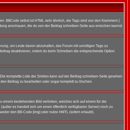
ren. BBCode selbst ist HTML sehr ähnlich, die Tags sind von den Klammern [
itung anschauen, die du von der Beitrag schreiben-Seite aus erreichen kannst.
erung
, um Leute davon abzuhalten, das Forum mit unnötigen Tags zu
Beitrag deaktivieren, indem du beim Schreiben die entsprechende Option
. Die komplette Liste der Smilies kann auf der Beitrag schreiben-Seite gesehen
, den Beitrag zu bearbeiten oder sogar komplett zu löschen.
zu einem bestehenden Bild verlinken, welches sich auf einem für die
en (außer es handelt sich um einen öffentlich verfügbaren Server) noch zu
tweder den BB-Code [img] oder nutze HMTL (sofern erlaubt).