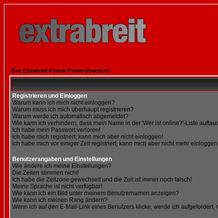
Das Extrabreit-Forum Foren-Übersicht
Registrieren und Einloggen
Warum kann ich mich nicht einloggen?
Warum muss ich mich überhaupt registrieren?
Warum werde ich automatisch abgemeldet?
Wie kann ich verhindern, dass mein Name in der 'Wer ist online?'-Liste auftau
Ich habe mein Passwort verloren!
Ich habe mich registriert, kann mich aber nicht einloggen!
Ich habe mich vor einiger Zeit registriert, kann mich aber nicht mehr einloggen
Benutzerangaben und Einstellungen
Wie ändere ich meine Einstellungen?
Die Zeiten stimmen nicht!
Ich habe die Zeitzone gewechselt und die Zeit ist immer noch falsch!
Meine Sprache ist nicht verfügbar!
Wie kann ich ein Bild unter meinem Benutzernamen anzeigen?
Wie kann ich meinen Rang ändern?
Wenn ich auf den E-Mail-Link eines Benutzers klicke, werde ich aufgefordert,