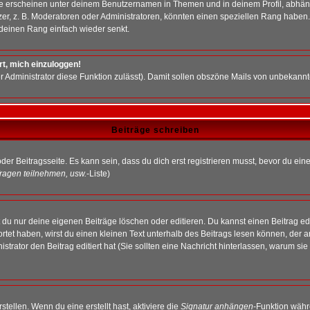
e erscheinen unter deinem Benutzernamen in Themen und in deinem Profil, abhän
r, z. B. Moderatoren oder Administratoren, könnten einen speziellen Rang haben. 
r deinen Rang einfach wieder senkt.
rt, mich einzuloggen!
der Administrator diese Funktion zulässt). Damit sollen obszöne Mails von unbeka
Beiträge schreiben
der Beitragsseite. Es kann sein, dass du dich erst registrieren musst, bevor du e
ragen teilnehmen, usw.
-Liste)
du nur deine eigenen Beiträge löschen oder editieren. Du kannst einen Beitrag edi
ortet haben, wirst du einen kleinen Text unterhalb des Beitrags lesen können, der 
nistrator den Beitrag editiert hat (Sie sollten eine Nachricht hinterlassen, warum s
tellen. Wenn du eine erstellt hast, aktiviere die
Signatur anhängen
-Funktion währ