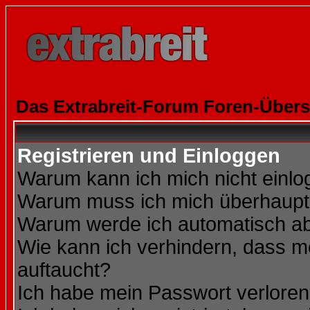
Das Extrabreit-Forum Foren-Übers
Registrieren und Einloggen
Warum kann ich mich nicht einl
Warum muss ich mich überhaupt 
Warum werde ich automatisch a
Wie kann ich verhindern, dass me
auftaucht?
Ich habe mein Passwort verloren