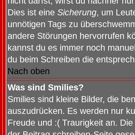
nicht darfst, wirst du nachher nu
Dies ist eine
Sicherung
, um Leut
unnötigen Tags zu überschwemme
andere Störungen hervorrufen kö
kannst du es immer noch manuell 
du beim Schreiben die entspreche
Nach oben
Was sind Smilies?
Smilies sind kleine Bilder, die 
auszudrücken. Es werden nur kurz
Freude und :( Traurigkeit an. Die
der Beitrag schreiben-Seite gese