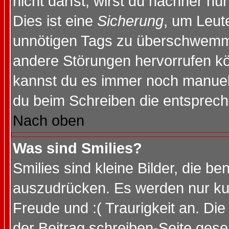
nicht darfst, wirst du nachher nu
Dies ist eine
Sicherung
, um Leut
unnötigen Tags zu überschwemme
andere Störungen hervorrufen kö
kannst du es immer noch manuell 
du beim Schreiben die entspreche
Nach oben
Was sind Smilies?
Smilies sind kleine Bilder, die 
auszudrücken. Es werden nur kurz
Freude und :( Traurigkeit an. Die
der Beitrag schreiben-Seite gese