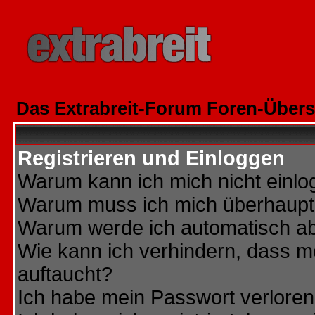
Das Extrabreit-Forum Foren-Übers
Registrieren und Einloggen
Warum kann ich mich nicht einl
Warum muss ich mich überhaupt 
Warum werde ich automatisch a
Wie kann ich verhindern, dass me
auftaucht?
Ich habe mein Passwort verloren