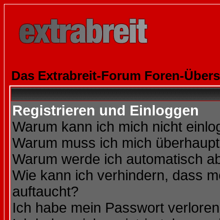
Das Extrabreit-Forum Foren-Übers
Registrieren und Einloggen
Warum kann ich mich nicht einl
Warum muss ich mich überhaupt 
Warum werde ich automatisch a
Wie kann ich verhindern, dass me
auftaucht?
Ich habe mein Passwort verloren