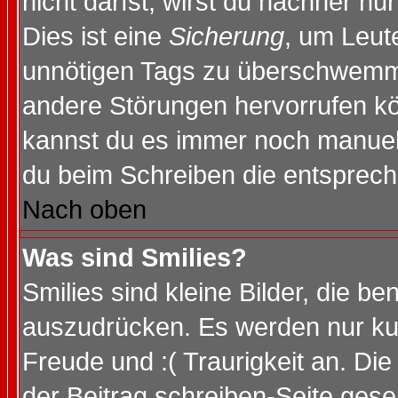
nicht darfst, wirst du nachher nu
Dies ist eine
Sicherung
, um Leut
unnötigen Tags zu überschwemme
andere Störungen hervorrufen kö
kannst du es immer noch manuell 
du beim Schreiben die entspreche
Nach oben
Was sind Smilies?
Smilies sind kleine Bilder, die 
auszudrücken. Es werden nur kurz
Freude und :( Traurigkeit an. Die
der Beitrag schreiben-Seite gese