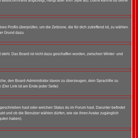
 Bildschirmrand angezeigt, hängt aber vom Style ab). Damit kannst du deine
nes Profils überprüfen, um die Zeitzone, die für dich zutreffend ist, zu wählen.
uter Grund dazu.
 steht. Das Board ist nicht dazu geschaffen worden, zwischen Winter- und
rsuche, den Board-Administrator davon zu überzeugen, dein Sprachfile zu
e (Der Link ist am Ende jeder Seite)
 geschrieben hast oder welchen Status du im Forum hast. Darunter befindet
aubt und ob die Benutzer wählen dürfen, wie sie ihren Avatar zugänglich
guten haben).