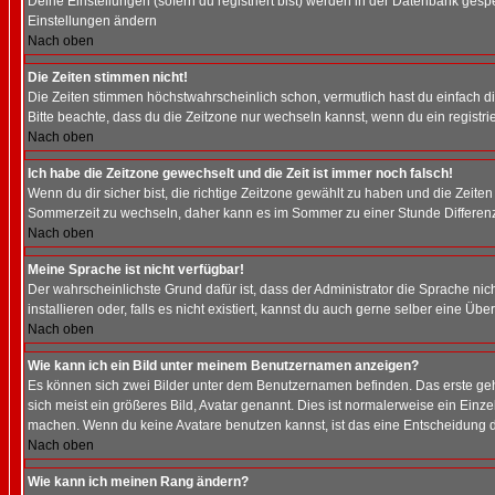
Deine Einstellungen (sofern du registriert bist) werden in der Datenbank gesp
Einstellungen ändern
Nach oben
Die Zeiten stimmen nicht!
Die Zeiten stimmen höchstwahrscheinlich schon, vermutlich hast du einfach die Ze
Bitte beachte, dass du die Zeitzone nur wechseln kannst, wenn du ein registriert
Nach oben
Ich habe die Zeitzone gewechselt und die Zeit ist immer noch falsch!
Wenn du dir sicher bist, die richtige Zeitzone gewählt zu haben und die Zeit
Sommerzeit zu wechseln, daher kann es im Sommer zu einer Stunde Differen
Nach oben
Meine Sprache ist nicht verfügbar!
Der wahrscheinlichste Grund dafür ist, dass der Administrator die Sprache nic
installieren oder, falls es nicht existiert, kannst du auch gerne selber eine 
Nach oben
Wie kann ich ein Bild unter meinem Benutzernamen anzeigen?
Es können sich zwei Bilder unter dem Benutzernamen befinden. Das erste gehö
sich meist ein größeres Bild, Avatar genannt. Dies ist normalerweise ein Einz
machen. Wenn du keine Avatare benutzen kannst, ist das eine Entscheidung de
Nach oben
Wie kann ich meinen Rang ändern?