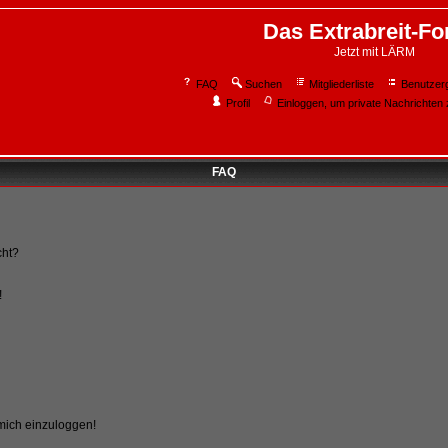
Das Extrabreit-F
Jetzt mit LÄRM
FAQ
Suchen
Mitgliederliste
Benutzer
Profil
Einloggen, um private Nachrichten 
FAQ
cht?
!
 mich einzuloggen!