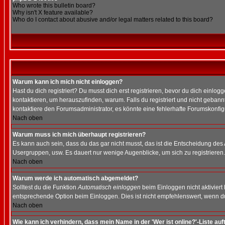
Who wrote this bulletin board?
Why isn't X feature available?
Who do I contact about abusive and/or legal matters related to this board?
Warum kann ich mich nicht einloggen?
Hast du dich registriert? Du musst dich erst registrieren, bevor du dich ein
kontaktieren, um herauszufinden, warum. Falls du registriert und nicht gebann
kontaktiere den Forumsadministrator, es könnte eine fehlerhafte Forumskonfig
Nach oben
Warum muss ich mich überhaupt registrieren?
Es kann auch sein, dass du das gar nicht musst, das ist die Entscheidung des Ad
Usergruppen, usw. Es dauert nur wenige Augenblicke, um sich zu registrieren. D
Nach oben
Warum werde ich automatisch abgemeldet?
Solltest du die Funktion
Automatisch einloggen
beim Einloggen nicht aktiviert
entsprechende Option beim Einloggen. Dies ist nicht empfehlenswert, wenn du a
Nach oben
Wie kann ich verhindern, dass mein Name in der 'Wer ist online?'-Liste auf