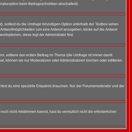
naturoption beim Beitragsschreiben abschaltest).
), solltest du die
Umfrage hinzufügen
-Option unterhalb der Textbox sehen
ei Antwortmöglichkeiten (um eine Antwort anzugeben, klicke auf die
Antwort
ortoptionen, diese legt der Administrator fest.
n, editiere den ersten Beitrag im Thema (die Umfrage ist immer damit
t, können sie nur Moderatoren oder Administratoren löschen oder editieren.
test du eine spezielle Erlaubnis brauchen. Nur der Forumsmoderator und der
noch nicht mitstimmen kannst, hast du vermutlich nicht die erforderlichen