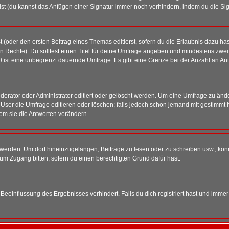
st (du kannst das Anfügen einer Signatur immer noch verhindern, indem du die Sig
 (oder den ersten Beitrag eines Themas editierst, sofern du die Erlaubnis dazu hast
chen Rechte). Du solltest einen Titel für deine Umfrage angeben und mindestens zw
 0 ist eine unbegrenzt dauernde Umfrage. Es gibt eine Grenze bei der Anzahl an Antw
ator oder Administrator editiert oder gelöscht werden. Um eine Umfrage zu änder
r die Umfrage editieren oder löschen; falls jedoch schon jemand mit gestimmt ha
em sie die Antworten verändern.
rden. Um dort hineinzugelangen, Beiträge zu lesen oder zu schreiben usw., könn
 um Zugang bitten, sofern du einen berechtigten Grund dafür hast.
einflussung des Ergebnisses verhindert. Falls du dich registriert hast und immer 