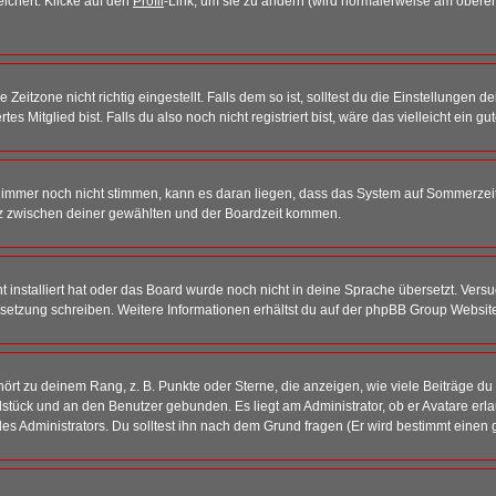
eichert. Klicke auf den
Profil
-Link, um sie zu ändern (wird normalerweise am oberen
itzone nicht richtig eingestellt. Falls dem so ist, solltest du die Einstellungen dei
es Mitglied bist. Falls du also noch nicht registriert bist, wäre das vielleicht ein g
en immer noch nicht stimmen, kann es daran liegen, dass das System auf Sommerzeit
z zwischen deiner gewählten und der Boardzeit kommen.
ht installiert hat oder das Board wurde noch nicht in deine Sprache übersetzt. Ve
Übersetzung schreiben. Weitere Informationen erhältst du auf der phpBB Group Websit
rt zu deinem Rang, z. B. Punkte oder Sterne, die anzeigen, wie viele Beiträge du
elstück und an den Benutzer gebunden. Es liegt am Administrator, ob er Avatare erl
s Administrators. Du solltest ihn nach dem Grund fragen (Er wird bestimmt einen 