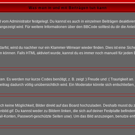
Was man in und mit Beiträgen tun kann
vom Administrator festgelegt. Du kannst es auch in einzelnen Beiträgen deaktivie
angezeigt wird. Für weitere Informationen über den BBCode solltest du dir die Anle
darfst, wirst du nachher nur ein Klammer-Wirrwarr wieder finden. Dies ist eine
Sich
können. Falls HTML aktiviert wurde, kannst du es immer noch manuell für jeden 
n. Es werden nur kurze Codes benötigt, z. B. zeigt :) Freude und :( Traurigkeit an
Beitrag dadurch völlig unübersichtlich wird. Ein Moderator könnte sich entschließen
noch keine Möglichkeit, Bilder direkt auf das Board hochzuladen. Deshalb musst du 
inbild.gif. Du kannst weder zu Bildern linken, die sich auf deiner Festplatte befind
Mail-Konten, Passwort-geschützte Seiten usw). Um das Bild anzuzeigen, benutze en