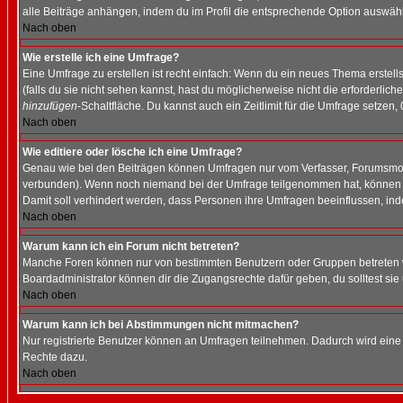
alle Beiträge anhängen, indem du im Profil die entsprechende Option auswähl
Nach oben
Wie erstelle ich eine Umfrage?
Eine Umfrage zu erstellen ist recht einfach: Wenn du ein neues Thema erstellst
(falls du sie nicht sehen kannst, hast du möglicherweise nicht die erforderli
hinzufügen
-Schaltfläche. Du kannst auch ein Zeitlimit für die Umfrage setzen,
Nach oben
Wie editiere oder lösche ich eine Umfrage?
Genau wie bei den Beiträgen können Umfragen nur vom Verfasser, Forumsmoder
verbunden). Wenn noch niemand bei der Umfrage teilgenommen hat, können Use
Damit soll verhindert werden, dass Personen ihre Umfragen beeinflussen, ind
Nach oben
Warum kann ich ein Forum nicht betreten?
Manche Foren können nur von bestimmten Benutzern oder Gruppen betreten we
Boardadministrator können dir die Zugangsrechte dafür geben, du solltest sie
Nach oben
Warum kann ich bei Abstimmungen nicht mitmachen?
Nur registrierte Benutzer können an Umfragen teilnehmen. Dadurch wird eine Be
Rechte dazu.
Nach oben