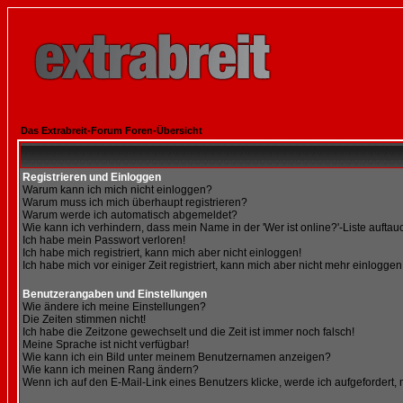
Das Extrabreit-Forum Foren-Übersicht
Registrieren und Einloggen
Warum kann ich mich nicht einloggen?
Warum muss ich mich überhaupt registrieren?
Warum werde ich automatisch abgemeldet?
Wie kann ich verhindern, dass mein Name in der 'Wer ist online?'-Liste auftau
Ich habe mein Passwort verloren!
Ich habe mich registriert, kann mich aber nicht einloggen!
Ich habe mich vor einiger Zeit registriert, kann mich aber nicht mehr einloggen
Benutzerangaben und Einstellungen
Wie ändere ich meine Einstellungen?
Die Zeiten stimmen nicht!
Ich habe die Zeitzone gewechselt und die Zeit ist immer noch falsch!
Meine Sprache ist nicht verfügbar!
Wie kann ich ein Bild unter meinem Benutzernamen anzeigen?
Wie kann ich meinen Rang ändern?
Wenn ich auf den E-Mail-Link eines Benutzers klicke, werde ich aufgefordert,