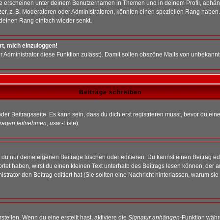
e erscheinen unter deinem Benutzernamen in Themen und in deinem Profil, abhän
r, z. B. Moderatoren oder Administratoren, könnten einen speziellen Rang haben. 
r deinen Rang einfach wieder senkt.
rt, mich einzuloggen!
der Administrator diese Funktion zulässt). Damit sollen obszöne Mails von unbeka
Beiträge schreiben
der Beitragsseite. Es kann sein, dass du dich erst registrieren musst, bevor du e
ragen teilnehmen, usw.
-Liste)
du nur deine eigenen Beiträge löschen oder editieren. Du kannst einen Beitrag edi
ortet haben, wirst du einen kleinen Text unterhalb des Beitrags lesen können, der 
nistrator den Beitrag editiert hat (Sie sollten eine Nachricht hinterlassen, warum s
tellen. Wenn du eine erstellt hast, aktiviere die
Signatur anhängen
-Funktion währ