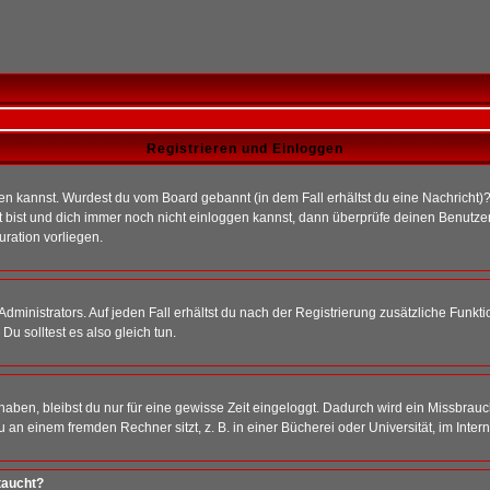
Registrieren und Einloggen
loggen kannst. Wurdest du vom Board gebannt (in dem Fall erhältst du eine Nachrich
t bist und dich immer noch nicht einloggen kannst, dann überprüfe deinen Benutzer
uration vorliegen.
ministrators. Auf jeden Fall erhältst du nach der Registrierung zusätzliche Funktion
u solltest es also gleich tun.
 haben, bleibst du nur für eine gewisse Zeit eingeloggt. Dadurch wird ein Missbrau
n einem fremden Rechner sitzt, z. B. in einer Bücherei oder Universität, im Intern
taucht?