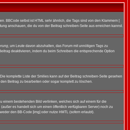
ren. BBCode selbst ist HTML sehr ähnlich, die Tags sind von den Klammern [
itung anschauen, die du von der Beitrag schreiben-Seite aus erreichen kannst.
erung
, um Leute davon abzuhalten, das Forum mit unnötigen Tags zu
Beitrag deaktivieren, indem du beim Schreiben die entsprechende Option
. Die komplette Liste der Smilies kann auf der Beitrag schreiben-Seite gesehen
, den Beitrag zu bearbeiten oder sogar komplett zu löschen.
zu einem bestehenden Bild verlinken, welches sich auf einem für die
en (außer es handelt sich um einen öffentlich verfügbaren Server) noch zu
tweder den BB-Code [img] oder nutze HMTL (sofern erlaubt).