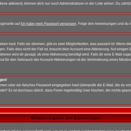
iese aktivierst, können dich nur noch Administratoren in der Liste sehen. Du zählst
oginseite auf
Ich habe mein Passwort vergessen
. Folge den Anweisungen und du so
en hast. Falls sie stimmen, gibt es zwei Möglichkeiten, was passiert ist: Wenn 
 Falls dies nicht der Fall ist, braucht dein Account eine Aktivierung. Auf einigen
rieren wird dir gesagt, ob eine Aktivierung benötigt wird. Falls dir eine E-Mail zu
rund für den Gebrauch der Account-Aktivierungen ist die Verhinderung eines Missb
ggen!
men oder ein falsches Passwort eingegeben hast (überprüfe die E-Mail, die du vo
gepostet? Es ist durchaus üblich, dass Foren regelmäßig User löschen, die nichts ge
Benutzerangaben und Einstellungen