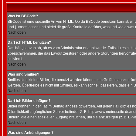
Was ist BBCode?
BBCode ist eine spezielle Art von HTML. Ob du BBCode benutzen kannst, wird 
und ] umschlossen und bietet dir große Kontrolle darüber, was und wie etwas 
Nach oben
Darf ich HTML benutzen?
Das hängt davon ab, ob es vom Administrator erlaubt wurde. Falls du es nicht 
überschwemmen, die das Layout zerstören oder andere Störungen hervorrufen 
aktivierst.
Nach oben
Was sind Smilies?
Smilies sind kleine Bilder, die benutzt werden können, um Gefühle auszudrücke
werden. Übertreibe es nicht mit Smilies, es kann schnell passieren, dass ein 
Nach oben
Darf ich Bilder einfügen?
Bilder können in der Tat im Beitrag angezeigt werden. Auf jeden Fall gibt es 
Öffentlichkeit zugänglichen Server befindet. Z. B. http://www.meineseite.de/me
Bildern, die einen speziellen Zugang brauchen, um sie anzuzeigen (z. B. E-
Nach oben
Was sind Ankündigungen?