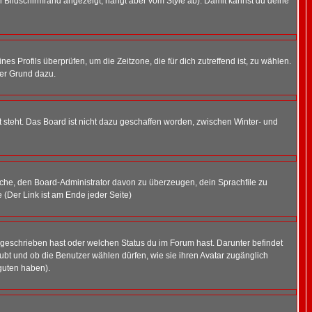
 Bildschirmrand angezeigt, hängt aber vom Style ab). Damit kannst du deine
nes Profils überprüfen, um die Zeitzone, die für dich zutreffend ist, zu wählen.
uter Grund dazu.
 steht. Das Board ist nicht dazu geschaffen worden, zwischen Winter- und
rsuche, den Board-Administrator davon zu überzeugen, dein Sprachfile zu
e (Der Link ist am Ende jeder Seite)
 geschrieben hast oder welchen Status du im Forum hast. Darunter befindet
aubt und ob die Benutzer wählen dürfen, wie sie ihren Avatar zugänglich
guten haben).