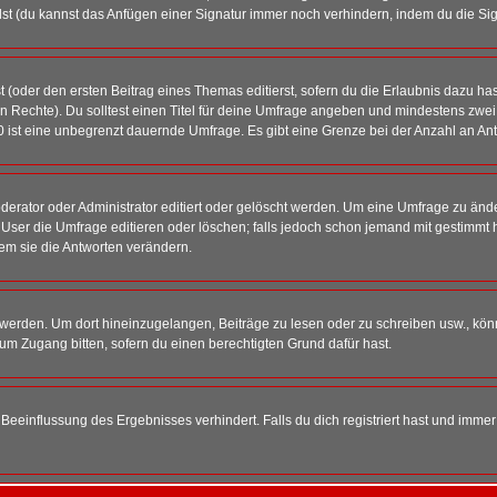
st (du kannst das Anfügen einer Signatur immer noch verhindern, indem du die Sig
 (oder den ersten Beitrag eines Themas editierst, sofern du die Erlaubnis dazu hast
chen Rechte). Du solltest einen Titel für deine Umfrage angeben und mindestens zw
 0 ist eine unbegrenzt dauernde Umfrage. Es gibt eine Grenze bei der Anzahl an Antw
ator oder Administrator editiert oder gelöscht werden. Um eine Umfrage zu änder
r die Umfrage editieren oder löschen; falls jedoch schon jemand mit gestimmt ha
em sie die Antworten verändern.
rden. Um dort hineinzugelangen, Beiträge zu lesen oder zu schreiben usw., könn
 um Zugang bitten, sofern du einen berechtigten Grund dafür hast.
einflussung des Ergebnisses verhindert. Falls du dich registriert hast und immer 