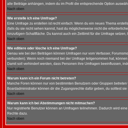
alle Beiträge anhängen, indem du im Profil die entsprechende Option auswähl
Nach oben
Wie erstelle ich eine Umfrage?
Eine Umfrage zu erstellen ist recht einfach: Wenn du ein neues Thema erstellst
(falls du sie nicht sehen kannst, hast du möglicherweise nicht die erforderli
hinzufügen
-Schaltfläche. Du kannst auch ein Zeitlimit für die Umfrage setzen,
Nach oben
Wie editiere oder lösche ich eine Umfrage?
Genau wie bei den Beiträgen können Umfragen nur vom Verfasser, Forumsmoder
verbunden). Wenn noch niemand bei der Umfrage teilgenommen hat, können Use
Damit soll verhindert werden, dass Personen ihre Umfragen beeinflussen, ind
Nach oben
Warum kann ich ein Forum nicht betreten?
Manche Foren können nur von bestimmten Benutzern oder Gruppen betreten we
Boardadministrator können dir die Zugangsrechte dafür geben, du solltest sie
Nach oben
Warum kann ich bei Abstimmungen nicht mitmachen?
Nur registrierte Benutzer können an Umfragen teilnehmen. Dadurch wird eine Be
Rechte dazu.
Nach oben