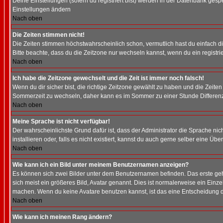
Deine Einstellungen (sofern du registriert bist) werden in der Datenbank gesp
Einstellungen ändern
Nach oben
Die Zeiten stimmen nicht!
Die Zeiten stimmen höchstwahrscheinlich schon, vermutlich hast du einfach die Ze
Bitte beachte, dass du die Zeitzone nur wechseln kannst, wenn du ein registriert
Nach oben
Ich habe die Zeitzone gewechselt und die Zeit ist immer noch falsch!
Wenn du dir sicher bist, die richtige Zeitzone gewählt zu haben und die Zeit
Sommerzeit zu wechseln, daher kann es im Sommer zu einer Stunde Differen
Nach oben
Meine Sprache ist nicht verfügbar!
Der wahrscheinlichste Grund dafür ist, dass der Administrator die Sprache nic
installieren oder, falls es nicht existiert, kannst du auch gerne selber eine 
Nach oben
Wie kann ich ein Bild unter meinem Benutzernamen anzeigen?
Es können sich zwei Bilder unter dem Benutzernamen befinden. Das erste gehö
sich meist ein größeres Bild, Avatar genannt. Dies ist normalerweise ein Einz
machen. Wenn du keine Avatare benutzen kannst, ist das eine Entscheidung de
Nach oben
Wie kann ich meinen Rang ändern?