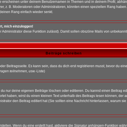
e erscheinen unter deinem Benutzernamen in Themen und in deinem Profil, abhän
r, z. B. Moderatoren oder Administratoren, könnten einen speziellen Rang haben. 
r deinen Rang einfach wieder senkt.
rt, mich einzuloggen!
der Administrator diese Funktion zulässt). Damit sollen obszöne Mails von unbeka
Beiträge schreiben
der Beitragsseite. Es kann sein, dass du dich erst registrieren musst, bevor du e
ragen teilnehmen, usw.
-Liste)
du nur deine eigenen Beiträge löschen oder editieren. Du kannst einen Beitrag edi
ortet haben, wirst du einen kleinen Text unterhalb des Beitrags lesen können, der 
nistrator den Beitrag editiert hat (Sie sollten eine Nachricht hinterlassen, warum s
tellen. Wenn du eine erstellt hast, aktiviere die
Signatur anhängen
-Funktion währ