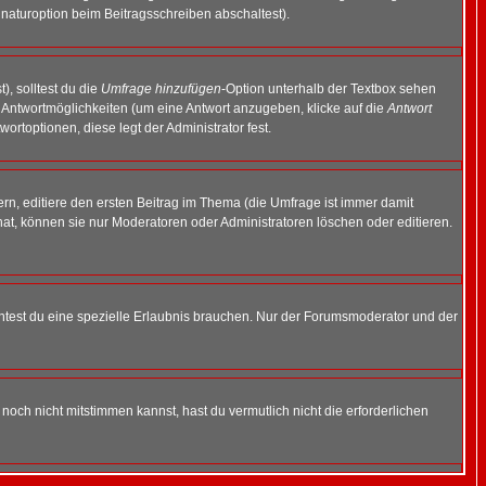
naturoption beim Beitragsschreiben abschaltest).
), solltest du die
Umfrage hinzufügen
-Option unterhalb der Textbox sehen
ei Antwortmöglichkeiten (um eine Antwort anzugeben, klicke auf die
Antwort
ortoptionen, diese legt der Administrator fest.
n, editiere den ersten Beitrag im Thema (die Umfrage ist immer damit
t, können sie nur Moderatoren oder Administratoren löschen oder editieren.
test du eine spezielle Erlaubnis brauchen. Nur der Forumsmoderator und der
noch nicht mitstimmen kannst, hast du vermutlich nicht die erforderlichen