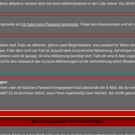
iese aktivierst, können dich nur noch Administratoren in der Liste sehen. Du zählst
oginseite auf
Ich habe mein Passwort vergessen
. Folge den Anweisungen und du so
en hast. Falls sie stimmen, gibt es zwei Möglichkeiten, was passiert ist: Wenn 
 Falls dies nicht der Fall ist, braucht dein Account eine Aktivierung. Auf einigen
rieren wird dir gesagt, ob eine Aktivierung benötigt wird. Falls dir eine E-Mail zu
rund für den Gebrauch der Account-Aktivierungen ist die Verhinderung eines Missb
ggen!
men oder ein falsches Passwort eingegeben hast (überprüfe die E-Mail, die du vo
gepostet? Es ist durchaus üblich, dass Foren regelmäßig User löschen, die nichts ge
Benutzerangaben und Einstellungen