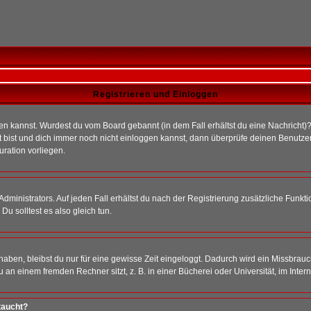
Registrieren und Einloggen
loggen kannst. Wurdest du vom Board gebannt (in dem Fall erhältst du eine Nachrich
t bist und dich immer noch nicht einloggen kannst, dann überprüfe deinen Benutzer
uration vorliegen.
ministrators. Auf jeden Fall erhältst du nach der Registrierung zusätzliche Funktion
u solltest es also gleich tun.
 haben, bleibst du nur für eine gewisse Zeit eingeloggt. Dadurch wird ein Missbrau
n einem fremden Rechner sitzt, z. B. in einer Bücherei oder Universität, im Intern
taucht?