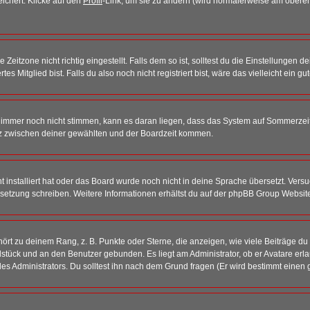
eichert. Klicke auf den
Profil
-Link, um sie zu ändern (wird normalerweise am oberen
itzone nicht richtig eingestellt. Falls dem so ist, solltest du die Einstellungen dei
es Mitglied bist. Falls du also noch nicht registriert bist, wäre das vielleicht ein g
en immer noch nicht stimmen, kann es daran liegen, dass das System auf Sommerzeit
z zwischen deiner gewählten und der Boardzeit kommen.
ht installiert hat oder das Board wurde noch nicht in deine Sprache übersetzt. Ve
Übersetzung schreiben. Weitere Informationen erhältst du auf der phpBB Group Websit
rt zu deinem Rang, z. B. Punkte oder Sterne, die anzeigen, wie viele Beiträge du
elstück und an den Benutzer gebunden. Es liegt am Administrator, ob er Avatare erl
s Administrators. Du solltest ihn nach dem Grund fragen (Er wird bestimmt einen 