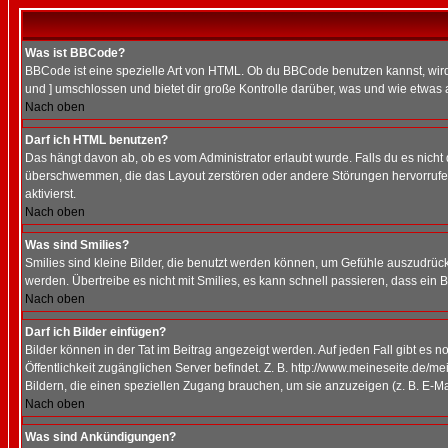
Was ist BBCode?
BBCode ist eine spezielle Art von HTML. Ob du BBCode benutzen kannst, wird 
und ] umschlossen und bietet dir große Kontrolle darüber, was und wie etwas 
Nach oben
Darf ich HTML benutzen?
Das hängt davon ab, ob es vom Administrator erlaubt wurde. Falls du es nicht 
überschwemmen, die das Layout zerstören oder andere Störungen hervorrufen 
aktivierst.
Nach oben
Was sind Smilies?
Smilies sind kleine Bilder, die benutzt werden können, um Gefühle auszudrücke
werden. Übertreibe es nicht mit Smilies, es kann schnell passieren, dass ein 
Nach oben
Darf ich Bilder einfügen?
Bilder können in der Tat im Beitrag angezeigt werden. Auf jeden Fall gibt es 
Öffentlichkeit zugänglichen Server befindet. Z. B. http://www.meineseite.de/me
Bildern, die einen speziellen Zugang brauchen, um sie anzuzeigen (z. B. E-
Nach oben
Was sind Ankündigungen?