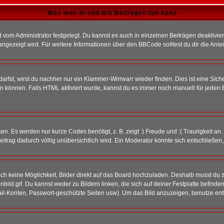
Was man in und mit Beiträgen tun kann
vom Administrator festgelegt. Du kannst es auch in einzelnen Beiträgen deaktivie
angezeigt wird. Für weitere Informationen über den BBCode solltest du dir die Anle
darfst, wirst du nachher nur ein Klammer-Wirrwarr wieder finden. Dies ist eine
Sich
können. Falls HTML aktiviert wurde, kannst du es immer noch manuell für jeden 
n. Es werden nur kurze Codes benötigt, z. B. zeigt :) Freude und :( Traurigkeit an
Beitrag dadurch völlig unübersichtlich wird. Ein Moderator könnte sich entschließen
noch keine Möglichkeit, Bilder direkt auf das Board hochzuladen. Deshalb musst du 
inbild.gif. Du kannst weder zu Bildern linken, die sich auf deiner Festplatte befind
Mail-Konten, Passwort-geschützte Seiten usw). Um das Bild anzuzeigen, benutze en