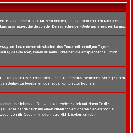
ren. BBCode selbst ist HTML sehr ähnlich, die Tags sind von den Klammern [
itung anschauen, die du von der Beitrag schreiben-Seite aus erreichen kannst.
erung
, um Leute davon abzuhalten, das Forum mit unnötigen Tags zu
Beitrag deaktivieren, indem du beim Schreiben die entsprechende Option
. Die komplette Liste der Smilies kann auf der Beitrag schreiben-Seite gesehen
, den Beitrag zu bearbeiten oder sogar komplett zu löschen.
zu einem bestehenden Bild verlinken, welches sich auf einem für die
en (außer es handelt sich um einen öffentlich verfügbaren Server) noch zu
tweder den BB-Code [img] oder nutze HMTL (sofern erlaubt).