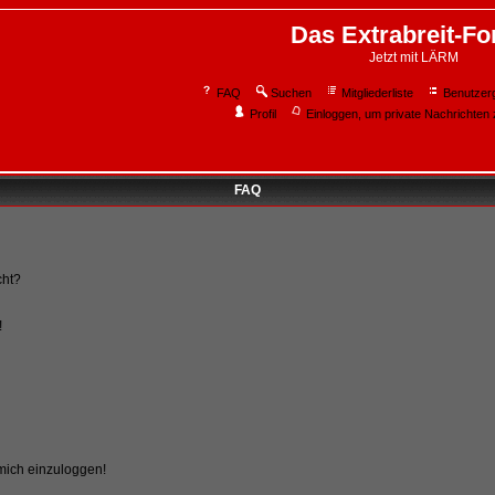
Das Extrabreit-F
Jetzt mit LÄRM
FAQ
Suchen
Mitgliederliste
Benutzer
Profil
Einloggen, um private Nachrichten 
FAQ
cht?
!
 mich einzuloggen!