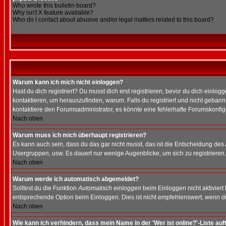
Who wrote this bulletin board?
Why isn't X feature available?
Who do I contact about abusive and/or legal matters related to this board?
Warum kann ich mich nicht einloggen?
Hast du dich registriert? Du musst dich erst registrieren, bevor du dich ein
kontaktieren, um herauszufinden, warum. Falls du registriert und nicht gebann
kontaktiere den Forumsadministrator, es könnte eine fehlerhafte Forumskonfig
Nach oben
Warum muss ich mich überhaupt registrieren?
Es kann auch sein, dass du das gar nicht musst, das ist die Entscheidung des Ad
Usergruppen, usw. Es dauert nur wenige Augenblicke, um sich zu registrieren. D
Nach oben
Warum werde ich automatisch abgemeldet?
Solltest du die Funktion
Automatisch einloggen
beim Einloggen nicht aktiviert
entsprechende Option beim Einloggen. Dies ist nicht empfehlenswert, wenn du a
Nach oben
Wie kann ich verhindern, dass mein Name in der 'Wer ist online?'-Liste auf