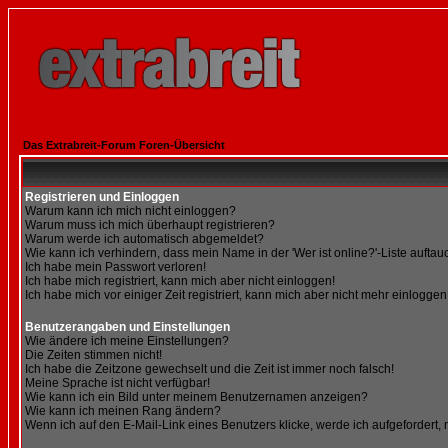
Das Extrabreit-Forum Foren-Übersicht
Registrieren und Einloggen
Warum kann ich mich nicht einloggen?
Warum muss ich mich überhaupt registrieren?
Warum werde ich automatisch abgemeldet?
Wie kann ich verhindern, dass mein Name in der 'Wer ist online?'-Liste auftau
Ich habe mein Passwort verloren!
Ich habe mich registriert, kann mich aber nicht einloggen!
Ich habe mich vor einiger Zeit registriert, kann mich aber nicht mehr einloggen
Benutzerangaben und Einstellungen
Wie ändere ich meine Einstellungen?
Die Zeiten stimmen nicht!
Ich habe die Zeitzone gewechselt und die Zeit ist immer noch falsch!
Meine Sprache ist nicht verfügbar!
Wie kann ich ein Bild unter meinem Benutzernamen anzeigen?
Wie kann ich meinen Rang ändern?
Wenn ich auf den E-Mail-Link eines Benutzers klicke, werde ich aufgefordert,