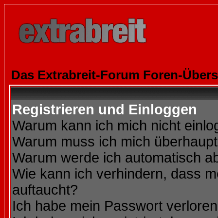
Das Extrabreit-Forum Foren-Übers
Registrieren und Einloggen
Warum kann ich mich nicht einl
Warum muss ich mich überhaupt 
Warum werde ich automatisch a
Wie kann ich verhindern, dass me
auftaucht?
Ich habe mein Passwort verloren