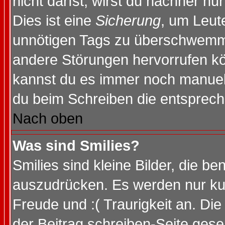
nicht darfst, wirst du nachher nu
Dies ist eine
Sicherung
, um Leut
unnötigen Tags zu überschwemme
andere Störungen hervorrufen kö
kannst du es immer noch manuell 
du beim Schreiben die entspreche
Nach oben
Was sind Smilies?
Smilies sind kleine Bilder, die 
auszudrücken. Es werden nur kurz
Freude und :( Traurigkeit an. Die
der Beitrag schreiben-Seite gese