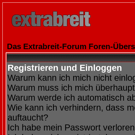
Das Extrabreit-Forum Foren-Übers
Registrieren und Einloggen
Warum kann ich mich nicht einl
Warum muss ich mich überhaupt 
Warum werde ich automatisch a
Wie kann ich verhindern, dass me
auftaucht?
Ich habe mein Passwort verloren