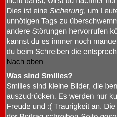
nicht darfst, wirst du nachher nu
Dies ist eine
Sicherung
, um Leut
unnötigen Tags zu überschwemme
andere Störungen hervorrufen kö
kannst du es immer noch manuell 
du beim Schreiben die entspreche
Nach oben
Was sind Smilies?
Smilies sind kleine Bilder, die 
auszudrücken. Es werden nur kurz
Freude und :( Traurigkeit an. Die
der Beitrag schreiben-Seite gese