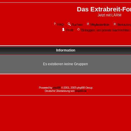
Das Extrabreit-F
Jetzt mit LÄRM
FAQ
Suchen
Mitgliederliste
Benutzer
Profil
Einloggen, um private Nachrichten 
Information
Es existieren keine Gruppen
Powered by
phpBB
© 2001, 2005 phpBB Group
Deutsche Übersetzung von
phpBB.de