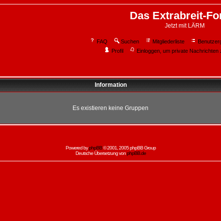
Das Extrabreit-F
Jetzt mit LÄRM
FAQ
Suchen
Mitgliederliste
Benutzer
Profil
Einloggen, um private Nachrichten 
Information
Es existieren keine Gruppen
Powered by
phpBB
© 2001, 2005 phpBB Group
Deutsche Übersetzung von
phpBB.de