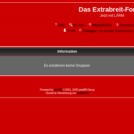
Das Extrabreit-F
Jetzt mit LÄRM
FAQ
Suchen
Mitgliederliste
Benutzer
Profil
Einloggen, um private Nachrichten 
Information
Es existieren keine Gruppen
Powered by
phpBB
© 2001, 2005 phpBB Group
Deutsche Übersetzung von
phpBB.de