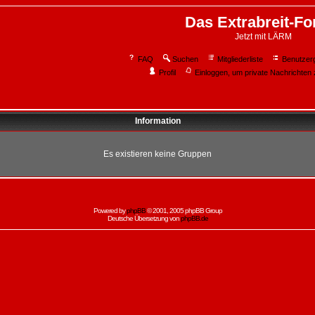
Das Extrabreit-F
Jetzt mit LÄRM
FAQ
Suchen
Mitgliederliste
Benutzer
Profil
Einloggen, um private Nachrichten 
Information
Es existieren keine Gruppen
Powered by
phpBB
© 2001, 2005 phpBB Group
Deutsche Übersetzung von
phpBB.de