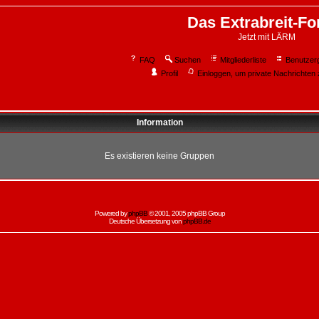
Das Extrabreit-F
Jetzt mit LÄRM
FAQ
Suchen
Mitgliederliste
Benutzer
Profil
Einloggen, um private Nachrichten 
Information
Es existieren keine Gruppen
Powered by
phpBB
© 2001, 2005 phpBB Group
Deutsche Übersetzung von
phpBB.de