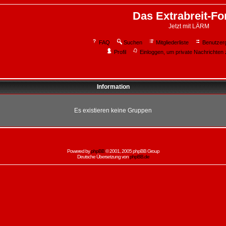
Das Extrabreit-F
Jetzt mit LÄRM
FAQ
Suchen
Mitgliederliste
Benutzer
Profil
Einloggen, um private Nachrichten 
Information
Es existieren keine Gruppen
Powered by
phpBB
© 2001, 2005 phpBB Group
Deutsche Übersetzung von
phpBB.de