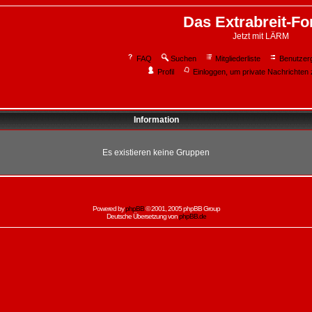
Das Extrabreit-F
Jetzt mit LÄRM
FAQ
Suchen
Mitgliederliste
Benutzer
Profil
Einloggen, um private Nachrichten 
Information
Es existieren keine Gruppen
Powered by
phpBB
© 2001, 2005 phpBB Group
Deutsche Übersetzung von
phpBB.de