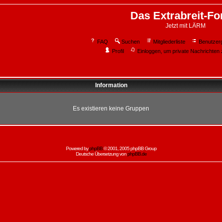
Das Extrabreit-F
Jetzt mit LÄRM
FAQ
Suchen
Mitgliederliste
Benutzer
Profil
Einloggen, um private Nachrichten 
Information
Es existieren keine Gruppen
Powered by
phpBB
© 2001, 2005 phpBB Group
Deutsche Übersetzung von
phpBB.de