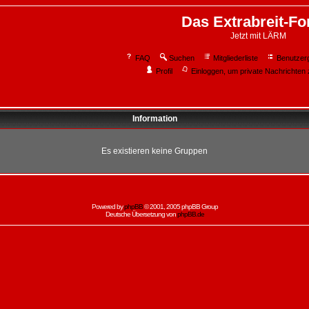
Das Extrabreit-F
Jetzt mit LÄRM
FAQ
Suchen
Mitgliederliste
Benutzer
Profil
Einloggen, um private Nachrichten 
Information
Es existieren keine Gruppen
Powered by
phpBB
© 2001, 2005 phpBB Group
Deutsche Übersetzung von
phpBB.de