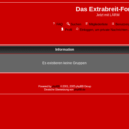
Das Extrabreit-F
Jetzt mit LÄRM
FAQ
Suchen
Mitgliederliste
Benutzer
Profil
Einloggen, um private Nachrichten 
Information
Es existieren keine Gruppen
Powered by
phpBB
© 2001, 2005 phpBB Group
Deutsche Übersetzung von
phpBB.de