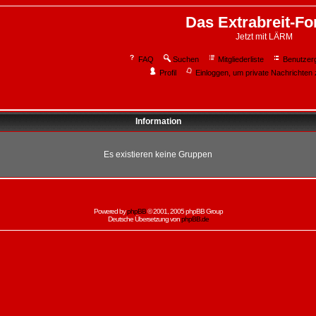
Das Extrabreit-F
Jetzt mit LÄRM
FAQ
Suchen
Mitgliederliste
Benutzer
Profil
Einloggen, um private Nachrichten 
Information
Es existieren keine Gruppen
Powered by
phpBB
© 2001, 2005 phpBB Group
Deutsche Übersetzung von
phpBB.de