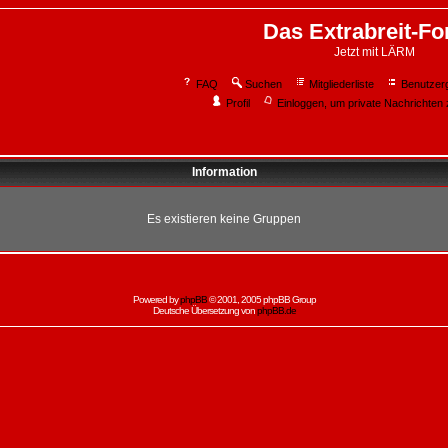
Das Extrabreit-F
Jetzt mit LÄRM
FAQ
Suchen
Mitgliederliste
Benutzer
Profil
Einloggen, um private Nachrichten 
Information
Es existieren keine Gruppen
Powered by
phpBB
© 2001, 2005 phpBB Group
Deutsche Übersetzung von
phpBB.de