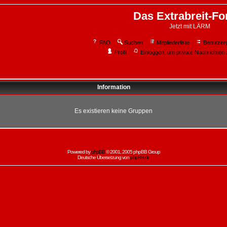
Das Extrabreit-F
Jetzt mit LÄRM
FAQ
Suchen
Mitgliederliste
Benutzer
Profil
Einloggen, um private Nachrichten 
Information
Es existieren keine Gruppen
Powered by
phpBB
© 2001, 2005 phpBB Group
Deutsche Übersetzung von
phpBB.de