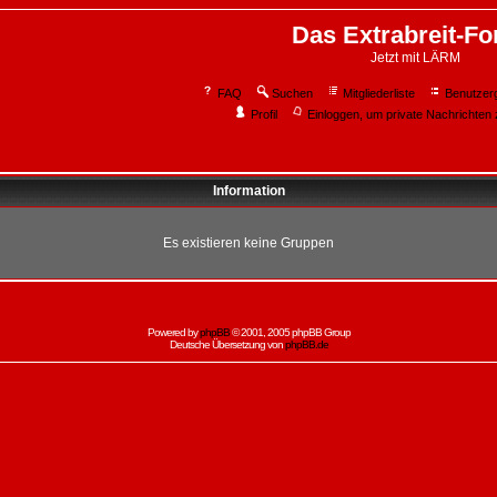
Das Extrabreit-F
Jetzt mit LÄRM
FAQ
Suchen
Mitgliederliste
Benutzer
Profil
Einloggen, um private Nachrichten 
Information
Es existieren keine Gruppen
Powered by
phpBB
© 2001, 2005 phpBB Group
Deutsche Übersetzung von
phpBB.de