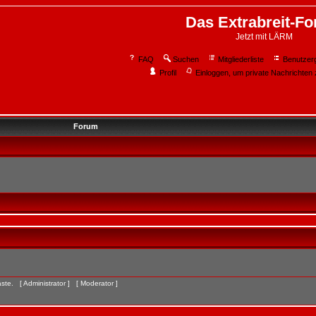
Das Extrabreit-F
Jetzt mit LÄRM
FAQ
Suchen
Mitgliederliste
Benutzer
Profil
Einloggen, um private Nachrichten 
Forum
Gäste. [
Administrator
] [
Moderator
]