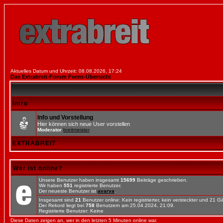
Aktuelles Datum und Uhrzeit: 08.08.2026, 17:24
Das Extrabreit-Forum Foren-Übersicht
Intro
Info und Vorstellung
Hier können sich neue User vorstellen
Moderator
breitmeister
EXTRABREIT
Wer ist online?
Unsere Benutzer haben insgesamt
15699
Beiträge geschrieben.
Wir haben
551
registrierte Benutzer.
Der neueste Benutzer ist
avarya
.
Insgesamt sind
21
Benutzer online: Kein registrierter, kein versteckter und 21 
Der Rekord liegt bei
758
Benutzern am 25.04.2024, 21:09.
Registrierte Benutzer: Keine
Diese Daten zeigen an, wer in den letzten 5 Minuten online war.