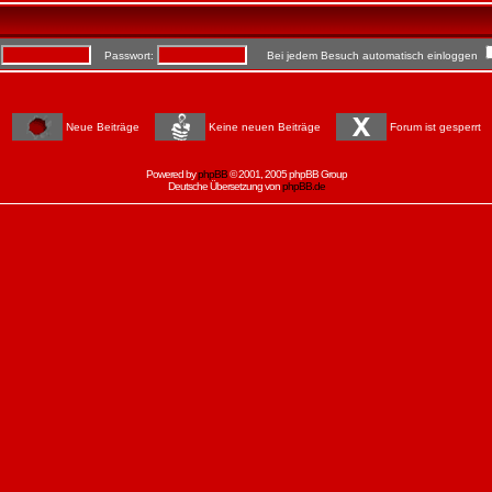
:
Passwort:
Bei jedem Besuch automatisch einloggen
Neue Beiträge
Keine neuen Beiträge
Forum ist gesperrt
Powered by
phpBB
© 2001, 2005 phpBB Group
Deutsche Übersetzung von
phpBB.de