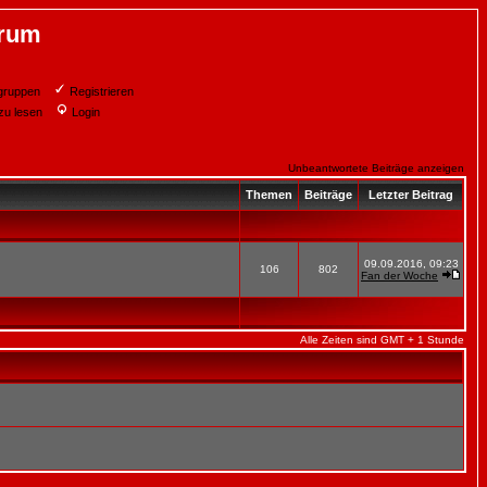
orum
gruppen
Registrieren
zu lesen
Login
Unbeantwortete Beiträge anzeigen
Themen
Beiträge
Letzter Beitrag
09.09.2016, 09:23
106
802
Fan der Woche
Alle Zeiten sind GMT + 1 Stunde