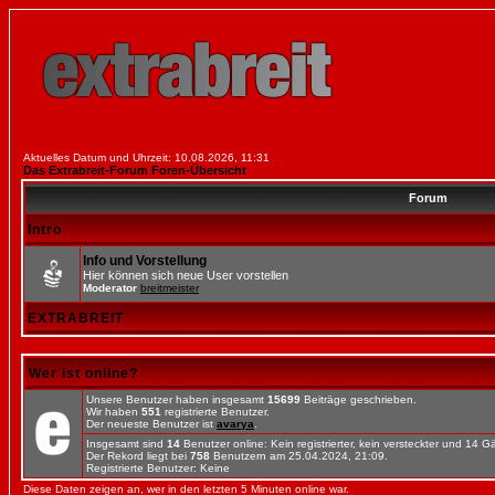
Aktuelles Datum und Uhrzeit: 10.08.2026, 11:31
Das Extrabreit-Forum Foren-Übersicht
Forum
Intro
Info und Vorstellung
Hier können sich neue User vorstellen
Moderator
breitmeister
EXTRABREIT
Wer ist online?
Unsere Benutzer haben insgesamt
15699
Beiträge geschrieben.
Wir haben
551
registrierte Benutzer.
Der neueste Benutzer ist
avarya
.
Insgesamt sind
14
Benutzer online: Kein registrierter, kein versteckter und 14 
Der Rekord liegt bei
758
Benutzern am 25.04.2024, 21:09.
Registrierte Benutzer: Keine
Diese Daten zeigen an, wer in den letzten 5 Minuten online war.