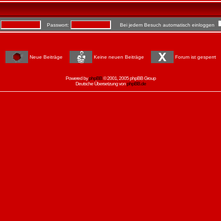
:
Passwort:
Bei jedem Besuch automatisch einloggen
Neue Beiträge
Keine neuen Beiträge
Forum ist gesperrt
Powered by
phpBB
© 2001, 2005 phpBB Group
Deutsche Übersetzung von
phpBB.de