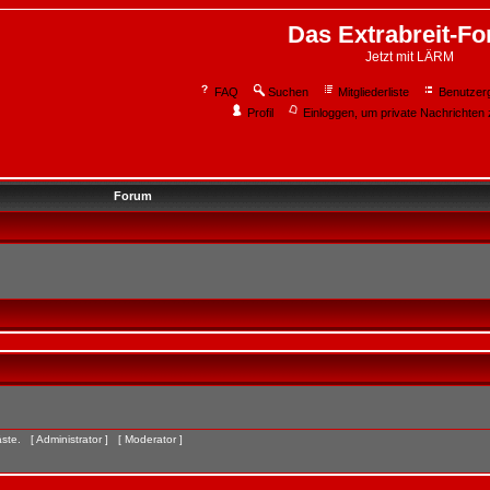
Das Extrabreit-F
Jetzt mit LÄRM
FAQ
Suchen
Mitgliederliste
Benutzer
Profil
Einloggen, um private Nachrichten 
Forum
Gäste. [
Administrator
] [
Moderator
]