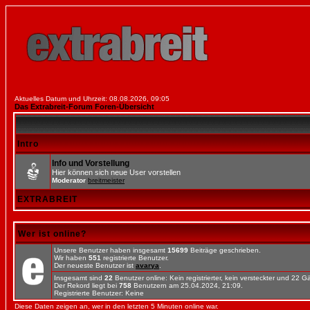
Aktuelles Datum und Uhrzeit: 08.08.2026, 09:05
Das Extrabreit-Forum Foren-Übersicht
Intro
Info und Vorstellung
Hier können sich neue User vorstellen
Moderator
breitmeister
EXTRABREIT
Wer ist online?
Unsere Benutzer haben insgesamt
15699
Beiträge geschrieben.
Wir haben
551
registrierte Benutzer.
Der neueste Benutzer ist
avarya
.
Insgesamt sind
22
Benutzer online: Kein registrierter, kein versteckter und 22 
Der Rekord liegt bei
758
Benutzern am 25.04.2024, 21:09.
Registrierte Benutzer: Keine
Diese Daten zeigen an, wer in den letzten 5 Minuten online war.