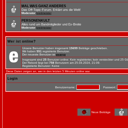
MAL WAS GANZ ANDERES
Das Off-Topic-Forum. Erklärt uns die Welt!
Moderator
breitmeister
PERSONENKULT
Alles rund um Bandmitglieder und Ex-Breite
Moderator
breitmeister
Wer ist online?
Unsere Benutzer haben insgesamt
15699
Beiträge geschrieben.
Wir haben
551
registrierte Benutzer.
Der neueste Benutzer ist
avarya
.
Insgesamt sind
25
Benutzer online: Kein registrierter, kein versteckter und 25 
Der Rekord liegt bei
758
Benutzern am 25.04.2024, 21:09.
Registrierte Benutzer: Keine
Diese Daten zeigen an, wer in den letzten 5 Minuten online war.
Login
Benutzername:
Passwort:
Neue Beiträge