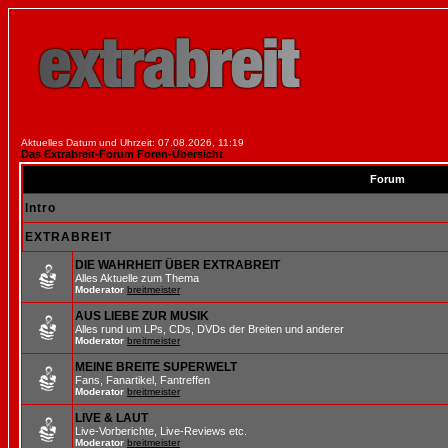
Aktuelles Datum und Uhrzeit: 07.08.2026, 11:19
Das Extrabreit-Forum Foren-Übersicht
Forum
Intro
EXTRABREIT
DIE WAHRHEIT ÜBER EXTRABREIT
Alles Aktuelle zum Thema
Moderator
breitmeister
AUS LIEBE ZUR MUSIK
Alles rund um LPs, CDs, DVDs der Breiten und anderer
Moderator
breitmeister
MEINE BREITE SUPERWELT
Fans, Fanartikel, Fantreffen
Moderator
breitmeister
LIVE & LAUT
Live-Vorberichte, Live-Reviews etc.
Moderator
breitmeister