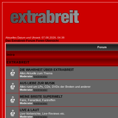
Aktuelles Datum und Uhrzeit: 07.08.2026, 04:36
Das Extrabreit-Forum Foren-Übersicht
Forum
Intro
EXTRABREIT
DIE WAHRHEIT ÜBER EXTRABREIT
Alles Aktuelle zum Thema
Moderator
breitmeister
AUS LIEBE ZUR MUSIK
Alles rund um LPs, CDs, DVDs der Breiten und anderer
Moderator
breitmeister
MEINE BREITE SUPERWELT
Fans, Fanartikel, Fantreffen
Moderator
breitmeister
LIVE & LAUT
Live-Vorberichte, Live-Reviews etc.
Moderator
breitmeister