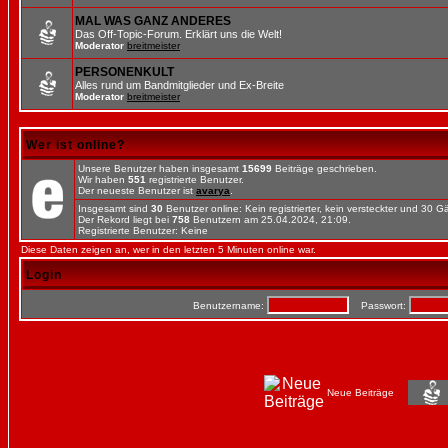
MAL WAS GANZ ANDERES
Das Off-Topic-Forum. Erklärt uns die Welt!
Moderator
breitmeister
PERSONENKULT
Alles rund um Bandmitglieder und Ex-Breite
Moderator
breitmeister
Wer ist online?
Unsere Benutzer haben insgesamt
15699
Beiträge geschrieben.
Wir haben
551
registrierte Benutzer.
Der neueste Benutzer ist
avarya
.
Insgesamt sind
30
Benutzer online: Kein registrierter, kein versteckter und 30 
Der Rekord liegt bei
758
Benutzern am 25.04.2024, 21:09.
Registrierte Benutzer: Keine
Diese Daten zeigen an, wer in den letzten 5 Minuten online war.
Login
Benutzername:
Passwort:
Neue Beiträge