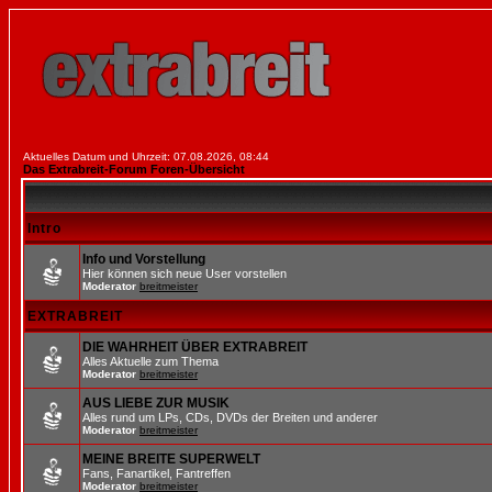
Aktuelles Datum und Uhrzeit: 07.08.2026, 08:44
Das Extrabreit-Forum Foren-Übersicht
Intro
Info und Vorstellung
Hier können sich neue User vorstellen
Moderator
breitmeister
EXTRABREIT
DIE WAHRHEIT ÜBER EXTRABREIT
Alles Aktuelle zum Thema
Moderator
breitmeister
AUS LIEBE ZUR MUSIK
Alles rund um LPs, CDs, DVDs der Breiten und anderer
Moderator
breitmeister
MEINE BREITE SUPERWELT
Fans, Fanartikel, Fantreffen
Moderator
breitmeister