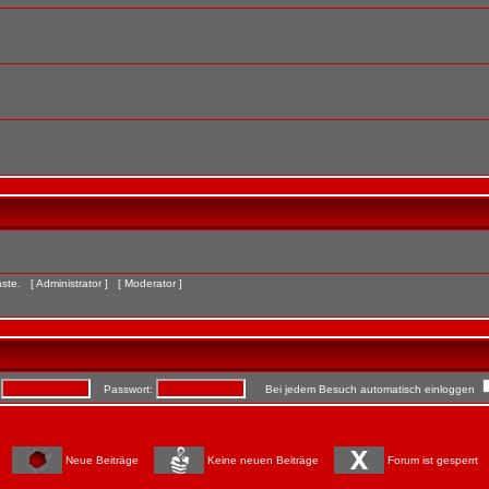
Gäste. [
Administrator
] [
Moderator
]
:
Passwort:
Bei jedem Besuch automatisch einloggen
Neue Beiträge
Keine neuen Beiträge
Forum ist gesperrt