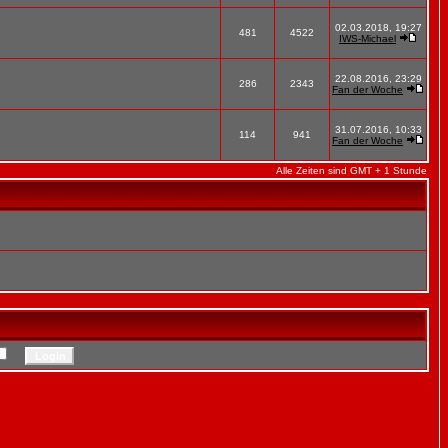
02.03.2018, 19:27
481
4522
IWS-Michael
22.08.2016, 23:29
286
2343
Fan der Woche
31.07.2016, 10:33
114
941
Fan der Woche
Alle Zeiten sind GMT + 1 Stunde