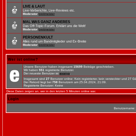
LIVE & LAUT
Live-Vorberichte, Live-Reviews etc.
Moderator
breitmeister
MAL WAS GANZ ANDERES
Das Off-Topic-Forum. Erklärt uns die Welt!
Moderator
breitmeister
PERSONENKULT
Alles rund um Bandmitglieder und Ex-Breite
Moderator
breitmeister
Wer ist online?
Unsere Benutzer haben insgesamt
15699
Beiträge geschrieben.
Wir haben
551
registrierte Benutzer.
Der neueste Benutzer ist
avarya
.
Insgesamt sind
27
Benutzer online: Kein registrierter, kein versteckter und 27 
Der Rekord liegt bei
758
Benutzern am 25.04.2024, 21:09.
Registrierte Benutzer: Keine
Diese Daten zeigen an, wer in den letzten 5 Minuten online war.
Login
Benutzername