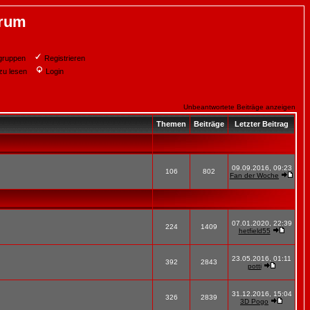
orum
gruppen
Registrieren
zu lesen
Login
Unbeantwortete Beiträge anzeigen
Themen
Beiträge
Letzter Beitrag
09.09.2016, 09:23
106
802
Fan der Woche
07.01.2020, 22:39
224
1409
hetfield55
23.05.2016, 01:11
392
2843
potti
31.12.2016, 15:04
326
2839
3D Pogo