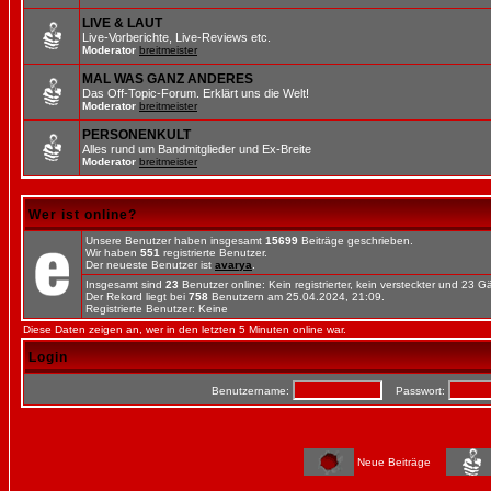
LIVE & LAUT
Live-Vorberichte, Live-Reviews etc.
Moderator
breitmeister
MAL WAS GANZ ANDERES
Das Off-Topic-Forum. Erklärt uns die Welt!
Moderator
breitmeister
PERSONENKULT
Alles rund um Bandmitglieder und Ex-Breite
Moderator
breitmeister
Wer ist online?
Unsere Benutzer haben insgesamt
15699
Beiträge geschrieben.
Wir haben
551
registrierte Benutzer.
Der neueste Benutzer ist
avarya
.
Insgesamt sind
23
Benutzer online: Kein registrierter, kein versteckter und 23 
Der Rekord liegt bei
758
Benutzern am 25.04.2024, 21:09.
Registrierte Benutzer: Keine
Diese Daten zeigen an, wer in den letzten 5 Minuten online war.
Login
Benutzername:
Passwort:
Neue Beiträge