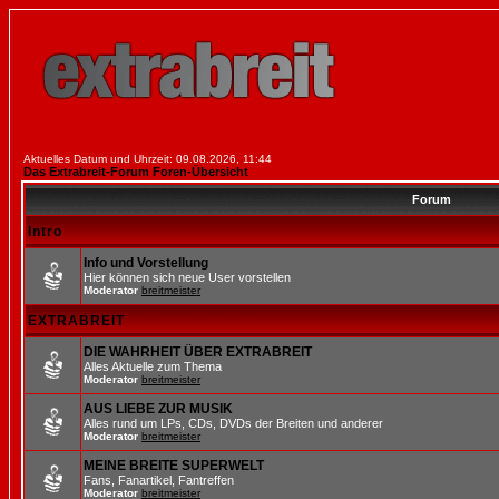
Aktuelles Datum und Uhrzeit: 09.08.2026, 11:44
Das Extrabreit-Forum Foren-Übersicht
Forum
Intro
Info und Vorstellung
Hier können sich neue User vorstellen
Moderator
breitmeister
EXTRABREIT
DIE WAHRHEIT ÜBER EXTRABREIT
Alles Aktuelle zum Thema
Moderator
breitmeister
AUS LIEBE ZUR MUSIK
Alles rund um LPs, CDs, DVDs der Breiten und anderer
Moderator
breitmeister
MEINE BREITE SUPERWELT
Fans, Fanartikel, Fantreffen
Moderator
breitmeister