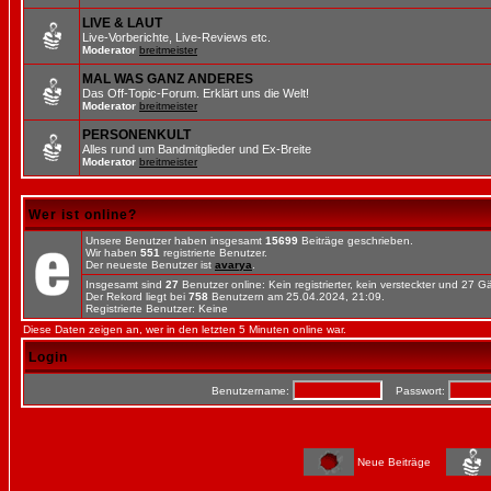
LIVE & LAUT
Live-Vorberichte, Live-Reviews etc.
Moderator
breitmeister
MAL WAS GANZ ANDERES
Das Off-Topic-Forum. Erklärt uns die Welt!
Moderator
breitmeister
PERSONENKULT
Alles rund um Bandmitglieder und Ex-Breite
Moderator
breitmeister
Wer ist online?
Unsere Benutzer haben insgesamt
15699
Beiträge geschrieben.
Wir haben
551
registrierte Benutzer.
Der neueste Benutzer ist
avarya
.
Insgesamt sind
27
Benutzer online: Kein registrierter, kein versteckter und 27 
Der Rekord liegt bei
758
Benutzern am 25.04.2024, 21:09.
Registrierte Benutzer: Keine
Diese Daten zeigen an, wer in den letzten 5 Minuten online war.
Login
Benutzername:
Passwort:
Neue Beiträge