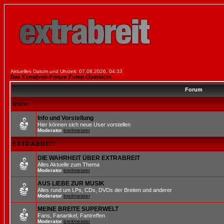
Aktuelles Datum und Uhrzeit: 07.08.2026, 04:33
Das Extrabreit-Forum Foren-Übersicht
Forum
Intro
Info und Vorstellung
Hier können sich neue User vorstellen
Moderator
breitmeister
EXTRABREIT
DIE WAHRHEIT ÜBER EXTRABREIT
Alles Aktuelle zum Thema
Moderator
breitmeister
AUS LIEBE ZUR MUSIK
Alles rund um LPs, CDs, DVDs der Breiten und anderer
Moderator
breitmeister
MEINE BREITE SUPERWELT
Fans, Fanartikel, Fantreffen
Moderator
breitmeister