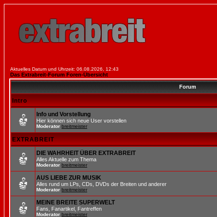
Aktuelles Datum und Uhrzeit: 06.08.2026, 12:43
Das Extrabreit-Forum Foren-Übersicht
Forum
Intro
Info und Vorstellung
Hier können sich neue User vorstellen
Moderator
breitmeister
EXTRABREIT
DIE WAHRHEIT ÜBER EXTRABREIT
Alles Aktuelle zum Thema
Moderator
breitmeister
AUS LIEBE ZUR MUSIK
Alles rund um LPs, CDs, DVDs der Breiten und anderer
Moderator
breitmeister
MEINE BREITE SUPERWELT
Fans, Fanartikel, Fantreffen
Moderator
breitmeister