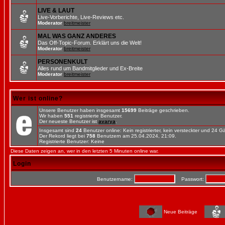
LIVE & LAUT
Live-Vorberichte, Live-Reviews etc.
Moderator
breitmeister
MAL WAS GANZ ANDERES
Das Off-Topic-Forum. Erklärt uns die Welt!
Moderator
breitmeister
PERSONENKULT
Alles rund um Bandmitglieder und Ex-Breite
Moderator
breitmeister
Wer ist online?
Unsere Benutzer haben insgesamt
15699
Beiträge geschrieben.
Wir haben
551
registrierte Benutzer.
Der neueste Benutzer ist
avarya
.
Insgesamt sind
24
Benutzer online: Kein registrierter, kein versteckter und 24 
Der Rekord liegt bei
758
Benutzern am 25.04.2024, 21:09.
Registrierte Benutzer: Keine
Diese Daten zeigen an, wer in den letzten 5 Minuten online war.
Login
Benutzername:
Passwort:
Neue Beiträge