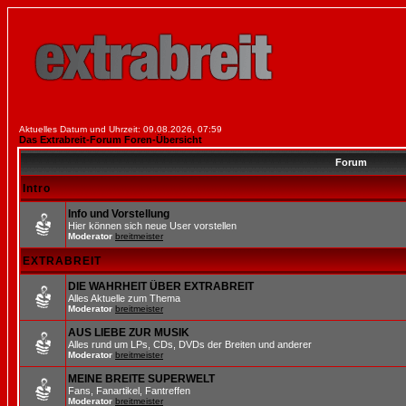
Aktuelles Datum und Uhrzeit: 09.08.2026, 07:59
Das Extrabreit-Forum Foren-Übersicht
Forum
Intro
Info und Vorstellung
Hier können sich neue User vorstellen
Moderator
breitmeister
EXTRABREIT
DIE WAHRHEIT ÜBER EXTRABREIT
Alles Aktuelle zum Thema
Moderator
breitmeister
AUS LIEBE ZUR MUSIK
Alles rund um LPs, CDs, DVDs der Breiten und anderer
Moderator
breitmeister
MEINE BREITE SUPERWELT
Fans, Fanartikel, Fantreffen
Moderator
breitmeister