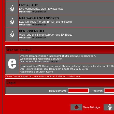
LIVE & LAUT
Live-Vorberichte, Live-Reviews etc.
Moderator
breitmeister
MAL WAS GANZ ANDERES
Das Off-Topic-Forum. Erklärt uns die Welt!
Moderator
breitmeister
PERSONENKULT
Alles rund um Bandmitglieder und Ex-Breite
Moderator
breitmeister
Wer ist online?
Unsere Benutzer haben insgesamt
15699
Beiträge geschrieben.
Wir haben
551
registrierte Benutzer.
Der neueste Benutzer ist
avarya
.
Insgesamt sind
20
Benutzer online: Kein registrierter, kein versteckter und 20 
Der Rekord liegt bei
758
Benutzern am 25.04.2024, 21:09.
Registrierte Benutzer: Keine
Diese Daten zeigen an, wer in den letzten 5 Minuten online war.
Login
Benutzername:
Passwort:
Neue Beiträge