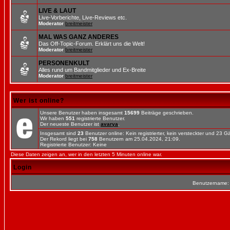
LIVE & LAUT
Live-Vorberichte, Live-Reviews etc.
Moderator
breitmeister
MAL WAS GANZ ANDERES
Das Off-Topic-Forum. Erklärt uns die Welt!
Moderator
breitmeister
PERSONENKULT
Alles rund um Bandmitglieder und Ex-Breite
Moderator
breitmeister
Wer ist online?
Unsere Benutzer haben insgesamt
15699
Beiträge geschrieben.
Wir haben
551
registrierte Benutzer.
Der neueste Benutzer ist
avarya
.
Insgesamt sind
23
Benutzer online: Kein registrierter, kein versteckter und 23 
Der Rekord liegt bei
758
Benutzern am 25.04.2024, 21:09.
Registrierte Benutzer: Keine
Diese Daten zeigen an, wer in den letzten 5 Minuten online war.
Login
Benutzername