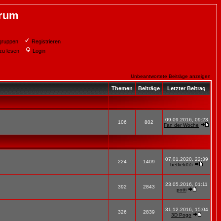
orum
gruppen
Registrieren
zu lesen
Login
Unbeantwortete Beiträge anzeigen
Themen
Beiträge
Letzter Beitrag
09.09.2016, 09:23
106
802
Fan der Woche
07.01.2020, 22:39
224
1409
hetfield55
23.05.2016, 01:11
392
2843
potti
31.12.2016, 15:04
326
2839
3D Pogo