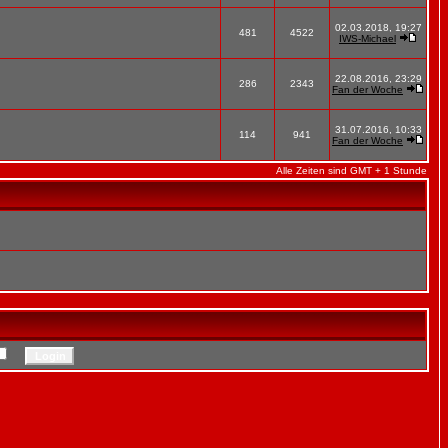
02.03.2018, 19:27
481
4522
IWS-Michael
22.08.2016, 23:29
286
2343
Fan der Woche
31.07.2016, 10:33
114
941
Fan der Woche
Alle Zeiten sind GMT + 1 Stunde