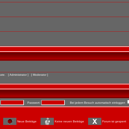
Gäste. [
Administrator
] [
Moderator
]
:
Passwort:
Bei jedem Besuch automatisch einloggen
Neue Beiträge
Keine neuen Beiträge
Forum ist gesperrt