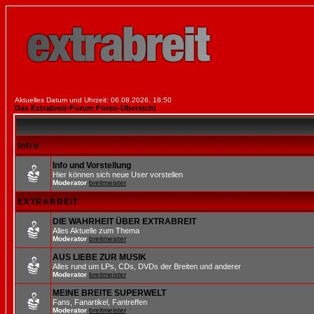
Aktuelles Datum und Uhrzeit: 06.08.2026, 18:50
Das Extrabreit-Forum Foren-Übersicht
Intro
Info und Vorstellung
Hier können sich neue User vorstellen
Moderator
breitmeister
EXTRABREIT
DIE WAHRHEIT ÜBER EXTRABREIT
Alles Aktuelle zum Thema
Moderator
breitmeister
AUS LIEBE ZUR MUSIK
Alles rund um LPs, CDs, DVDs der Breiten und anderer
Moderator
breitmeister
MEINE BREITE SUPERWELT
Fans, Fanartikel, Fantreffen
Moderator
breitmeister