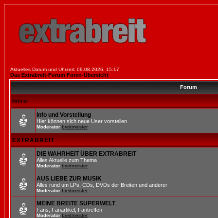
Aktuelles Datum und Uhrzeit: 09.08.2026, 15:17
Das Extrabreit-Forum Foren-Übersicht
Forum
Intro
Info und Vorstellung
Hier können sich neue User vorstellen
Moderator
breitmeister
EXTRABREIT
DIE WAHRHEIT ÜBER EXTRABREIT
Alles Aktuelle zum Thema
Moderator
breitmeister
AUS LIEBE ZUR MUSIK
Alles rund um LPs, CDs, DVDs der Breiten und anderer
Moderator
breitmeister
MEINE BREITE SUPERWELT
Fans, Fanartikel, Fantreffen
Moderator
breitmeister