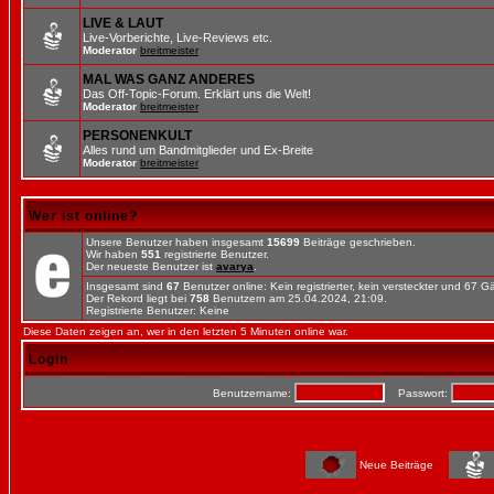
LIVE & LAUT
Live-Vorberichte, Live-Reviews etc.
Moderator
breitmeister
MAL WAS GANZ ANDERES
Das Off-Topic-Forum. Erklärt uns die Welt!
Moderator
breitmeister
PERSONENKULT
Alles rund um Bandmitglieder und Ex-Breite
Moderator
breitmeister
Wer ist online?
Unsere Benutzer haben insgesamt
15699
Beiträge geschrieben.
Wir haben
551
registrierte Benutzer.
Der neueste Benutzer ist
avarya
.
Insgesamt sind
67
Benutzer online: Kein registrierter, kein versteckter und 67 
Der Rekord liegt bei
758
Benutzern am 25.04.2024, 21:09.
Registrierte Benutzer: Keine
Diese Daten zeigen an, wer in den letzten 5 Minuten online war.
Login
Benutzername:
Passwort:
Neue Beiträge