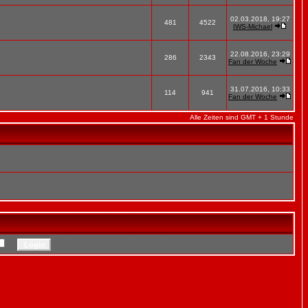
02.03.2018, 19:27
481
4522
IWS-Michael
22.08.2016, 23:29
286
2343
Fan der Woche
31.07.2016, 10:33
114
941
Fan der Woche
Alle Zeiten sind GMT + 1 Stunde