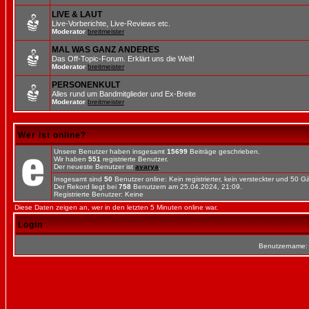
LIVE & LAUT
Live-Vorberichte, Live-Reviews etc.
Moderator
breitmeister
MAL WAS GANZ ANDERES
Das Off-Topic-Forum. Erklärt uns die Welt!
Moderator
breitmeister
PERSONENKULT
Alles rund um Bandmitglieder und Ex-Breite
Moderator
breitmeister
Wer ist online?
Unsere Benutzer haben insgesamt
15699
Beiträge geschrieben.
Wir haben
551
registrierte Benutzer.
Der neueste Benutzer ist
avarya
.
Insgesamt sind
50
Benutzer online: Kein registrierter, kein versteckter und 50 
Der Rekord liegt bei
758
Benutzern am 25.04.2024, 21:09.
Registrierte Benutzer: Keine
Diese Daten zeigen an, wer in den letzten 5 Minuten online war.
Login
Benutzername