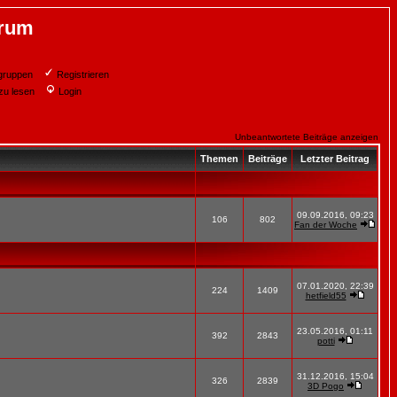
orum
gruppen
Registrieren
zu lesen
Login
Unbeantwortete Beiträge anzeigen
Themen
Beiträge
Letzter Beitrag
09.09.2016, 09:23
106
802
Fan der Woche
07.01.2020, 22:39
224
1409
hetfield55
23.05.2016, 01:11
392
2843
potti
31.12.2016, 15:04
326
2839
3D Pogo