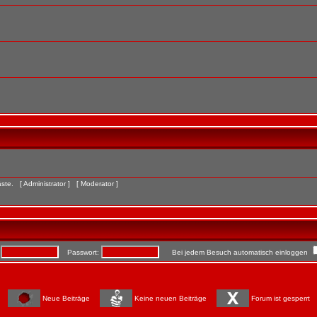
Gäste. [
Administrator
] [
Moderator
]
:
Passwort:
Bei jedem Besuch automatisch einloggen
Neue Beiträge
Keine neuen Beiträge
Forum ist gesperrt