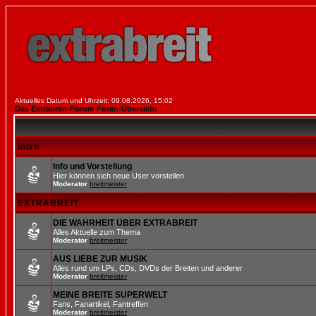
Aktuelles Datum und Uhrzeit: 09.08.2026, 15:02
Das Extrabreit-Forum Foren-Übersicht
Intro
Info und Vorstellung
Hier können sich neue User vorstellen
Moderator
breitmeister
EXTRABREIT
DIE WAHRHEIT ÜBER EXTRABREIT
Alles Aktuelle zum Thema
Moderator
breitmeister
AUS LIEBE ZUR MUSIK
Alles rund um LPs, CDs, DVDs der Breiten und anderer
Moderator
breitmeister
MEINE BREITE SUPERWELT
Fans, Fanartikel, Fantreffen
Moderator
breitmeister