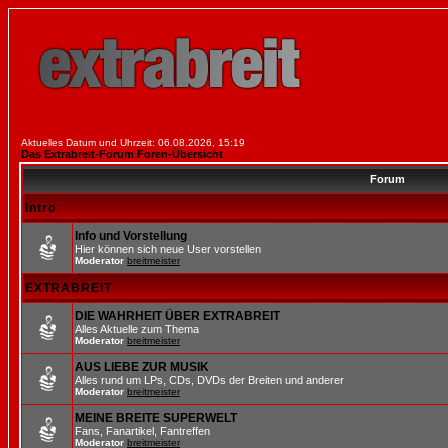
Aktuelles Datum und Uhrzeit: 06.08.2026, 15:19
Das Extrabreit-Forum Foren-Übersicht
Forum
Intro
Info und Vorstellung
Hier können sich neue User vorstellen
Moderator
breitmeister
EXTRABREIT
DIE WAHRHEIT ÜBER EXTRABREIT
Alles Aktuelle zum Thema
Moderator
breitmeister
AUS LIEBE ZUR MUSIK
Alles rund um LPs, CDs, DVDs der Breiten und anderer
Moderator
breitmeister
MEINE BREITE SUPERWELT
Fans, Fanartikel, Fantreffen
Moderator
breitmeister