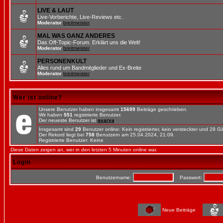
LIVE & LAUT
Live-Vorberichte, Live-Reviews etc.
Moderator
breitmeister
MAL WAS GANZ ANDERES
Das Off-Topic-Forum. Erklärt uns die Welt!
Moderator
breitmeister
PERSONENKULT
Alles rund um Bandmitglieder und Ex-Breite
Moderator
breitmeister
Wer ist online?
Unsere Benutzer haben insgesamt
15699
Beiträge geschrieben.
Wir haben
551
registrierte Benutzer.
Der neueste Benutzer ist
avarya
.
Insgesamt sind
29
Benutzer online: Kein registrierter, kein versteckter und 29 
Der Rekord liegt bei
758
Benutzern am 25.04.2024, 21:09.
Registrierte Benutzer: Keine
Diese Daten zeigen an, wer in den letzten 5 Minuten online war.
Login
Benutzername:
Passwort:
Neue Beiträge