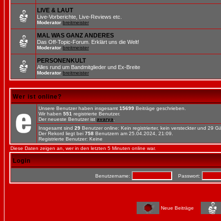
LIVE & LAUT
Live-Vorberichte, Live-Reviews etc.
Moderator
breitmeister
MAL WAS GANZ ANDERES
Das Off-Topic-Forum. Erklärt uns die Welt!
Moderator
breitmeister
PERSONENKULT
Alles rund um Bandmitglieder und Ex-Breite
Moderator
breitmeister
Wer ist online?
Unsere Benutzer haben insgesamt
15699
Beiträge geschrieben.
Wir haben
551
registrierte Benutzer.
Der neueste Benutzer ist
avarya
.
Insgesamt sind
29
Benutzer online: Kein registrierter, kein versteckter und 29 
Der Rekord liegt bei
758
Benutzern am 25.04.2024, 21:09.
Registrierte Benutzer: Keine
Diese Daten zeigen an, wer in den letzten 5 Minuten online war.
Login
Benutzername:
Passwort:
Neue Beiträge