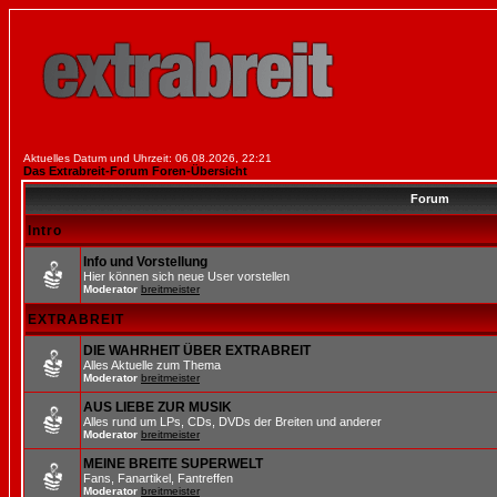
Aktuelles Datum und Uhrzeit: 06.08.2026, 22:21
Das Extrabreit-Forum Foren-Übersicht
Forum
Intro
Info und Vorstellung
Hier können sich neue User vorstellen
Moderator
breitmeister
EXTRABREIT
DIE WAHRHEIT ÜBER EXTRABREIT
Alles Aktuelle zum Thema
Moderator
breitmeister
AUS LIEBE ZUR MUSIK
Alles rund um LPs, CDs, DVDs der Breiten und anderer
Moderator
breitmeister
MEINE BREITE SUPERWELT
Fans, Fanartikel, Fantreffen
Moderator
breitmeister