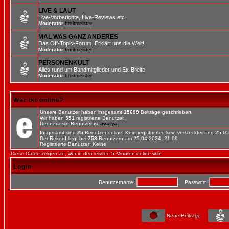
LIVE & LAUT
Live-Vorberichte, Live-Reviews etc.
Moderator
breitmeister
MAL WAS GANZ ANDERES
Das Off-Topic-Forum. Erklärt uns die Welt!
Moderator
breitmeister
PERSONENKULT
Alles rund um Bandmitglieder und Ex-Breite
Moderator
breitmeister
Wer ist online?
Unsere Benutzer haben insgesamt
15699
Beiträge geschrieben.
Wir haben
551
registrierte Benutzer.
Der neueste Benutzer ist
avarya
.
Insgesamt sind
25
Benutzer online: Kein registrierter, kein versteckter und 25 
Der Rekord liegt bei
758
Benutzern am 25.04.2024, 21:09.
Registrierte Benutzer: Keine
Diese Daten zeigen an, wer in den letzten 5 Minuten online war.
Login
Benutzername:
Passwort:
Neue Beiträge