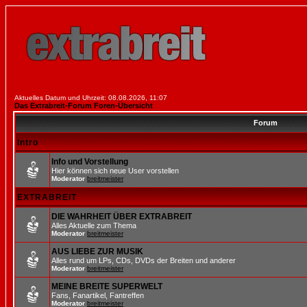
Aktuelles Datum und Uhrzeit: 08.08.2026, 11:07
Das Extrabreit-Forum Foren-Übersicht
Forum
Intro
Info und Vorstellung
Hier können sich neue User vorstellen
Moderator
breitmeister
EXTRABREIT
DIE WAHRHEIT ÜBER EXTRABREIT
Alles Aktuelle zum Thema
Moderator
breitmeister
AUS LIEBE ZUR MUSIK
Alles rund um LPs, CDs, DVDs der Breiten und anderer
Moderator
breitmeister
MEINE BREITE SUPERWELT
Fans, Fanartikel, Fantreffen
Moderator
breitmeister