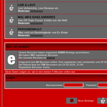
LIVE & LAUT
Live-Vorberichte, Live-Reviews etc.
Moderator
breitmeister
MAL WAS GANZ ANDERES
Das Off-Topic-Forum. Erklärt uns die Welt!
Moderator
breitmeister
PERSONENKULT
Alles rund um Bandmitglieder und Ex-Breite
Moderator
breitmeister
Wer ist online?
Unsere Benutzer haben insgesamt
15699
Beiträge geschrieben.
Wir haben
551
registrierte Benutzer.
Der neueste Benutzer ist
avarya
.
Insgesamt sind
26
Benutzer online: Kein registrierter, kein versteckter und 26 
Der Rekord liegt bei
758
Benutzern am 25.04.2024, 21:09.
Registrierte Benutzer: Keine
Diese Daten zeigen an, wer in den letzten 5 Minuten online war.
Login
Benutzername:
Passwort:
Neue Beiträge