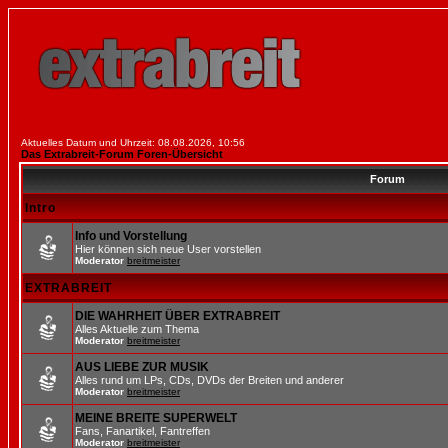
Aktuelles Datum und Uhrzeit: 08.08.2026, 10:56
Das Extrabreit-Forum Foren-Übersicht
Forum
Intro
Info und Vorstellung
Hier können sich neue User vorstellen
Moderator
breitmeister
EXTRABREIT
DIE WAHRHEIT ÜBER EXTRABREIT
Alles Aktuelle zum Thema
Moderator
breitmeister
AUS LIEBE ZUR MUSIK
Alles rund um LPs, CDs, DVDs der Breiten und anderer
Moderator
breitmeister
MEINE BREITE SUPERWELT
Fans, Fanartikel, Fantreffen
Moderator
breitmeister