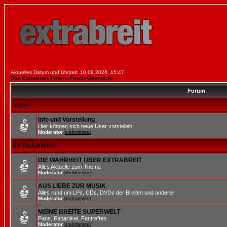
Aktuelles Datum und Uhrzeit: 10.08.2026, 15:47
Das Extrabreit-Forum Foren-Übersicht
Forum
Intro
Info und Vorstellung
Hier können sich neue User vorstellen
Moderator
breitmeister
EXTRABREIT
DIE WAHRHEIT ÜBER EXTRABREIT
Alles Aktuelle zum Thema
Moderator
breitmeister
AUS LIEBE ZUR MUSIK
Alles rund um LPs, CDs, DVDs der Breiten und anderer
Moderator
breitmeister
MEINE BREITE SUPERWELT
Fans, Fanartikel, Fantreffen
Moderator
breitmeister