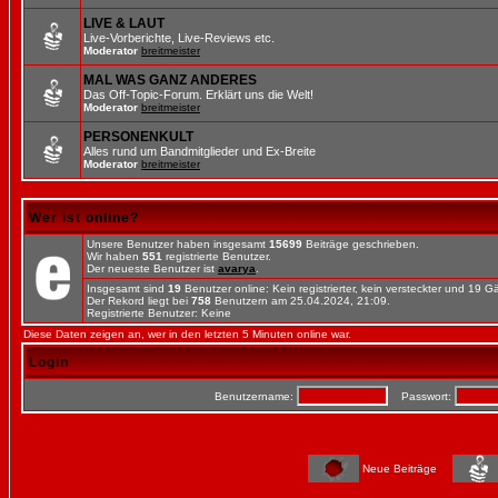
LIVE & LAUT
Live-Vorberichte, Live-Reviews etc.
Moderator
breitmeister
MAL WAS GANZ ANDERES
Das Off-Topic-Forum. Erklärt uns die Welt!
Moderator
breitmeister
PERSONENKULT
Alles rund um Bandmitglieder und Ex-Breite
Moderator
breitmeister
Wer ist online?
Unsere Benutzer haben insgesamt
15699
Beiträge geschrieben.
Wir haben
551
registrierte Benutzer.
Der neueste Benutzer ist
avarya
.
Insgesamt sind
19
Benutzer online: Kein registrierter, kein versteckter und 19 
Der Rekord liegt bei
758
Benutzern am 25.04.2024, 21:09.
Registrierte Benutzer: Keine
Diese Daten zeigen an, wer in den letzten 5 Minuten online war.
Login
Benutzername:
Passwort:
Neue Beiträge