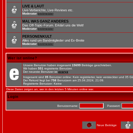
LIVE & LAUT
Live-Vorberichte, Live-Reviews etc.
Moderator
breitmeister
MAL WAS GANZ ANDERES
Das Off-Topic-Forum. Erklärt uns die Welt!
Moderator
breitmeister
PERSONENKULT
Alles rund um Bandmitglieder und Ex-Breite
Moderator
breitmeister
Wer ist online?
Unsere Benutzer haben insgesamt
15699
Beiträge geschrieben.
Wir haben
551
registrierte Benutzer.
Der neueste Benutzer ist
avarya
.
Insgesamt sind
35
Benutzer online: Kein registrierter, kein versteckter und 35 
Der Rekord liegt bei
758
Benutzern am 25.04.2024, 21:09.
Registrierte Benutzer: Keine
Diese Daten zeigen an, wer in den letzten 5 Minuten online war.
Login
Benutzername:
Passwort:
Neue Beiträge