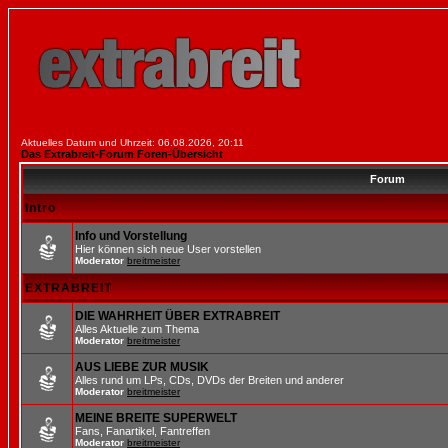
Aktuelles Datum und Uhrzeit: 06.08.2026, 20:11
Das Extrabreit-Forum Foren-Übersicht
Forum
Intro
Info und Vorstellung
Hier können sich neue User vorstellen
Moderator
breitmeister
EXTRABREIT
DIE WAHRHEIT ÜBER EXTRABREIT
Alles Aktuelle zum Thema
Moderator
breitmeister
AUS LIEBE ZUR MUSIK
Alles rund um LPs, CDs, DVDs der Breiten und anderer
Moderator
breitmeister
MEINE BREITE SUPERWELT
Fans, Fanartikel, Fantreffen
Moderator
breitmeister