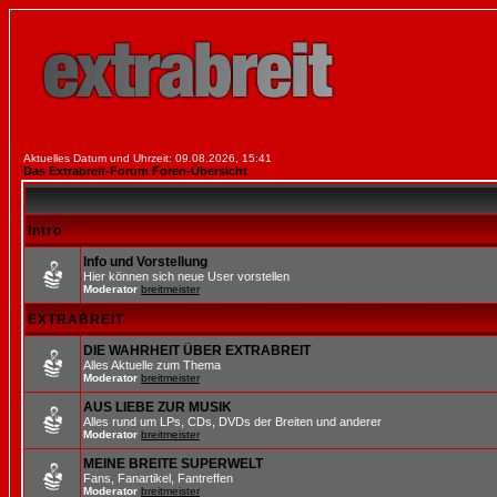
Aktuelles Datum und Uhrzeit: 09.08.2026, 15:41
Das Extrabreit-Forum Foren-Übersicht
Intro
Info und Vorstellung
Hier können sich neue User vorstellen
Moderator
breitmeister
EXTRABREIT
DIE WAHRHEIT ÜBER EXTRABREIT
Alles Aktuelle zum Thema
Moderator
breitmeister
AUS LIEBE ZUR MUSIK
Alles rund um LPs, CDs, DVDs der Breiten und anderer
Moderator
breitmeister
MEINE BREITE SUPERWELT
Fans, Fanartikel, Fantreffen
Moderator
breitmeister