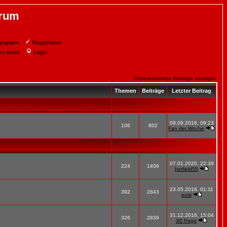
orum
gruppen
Registrieren
zu lesen
Login
Unbeantwortete Beiträge anzeigen
Themen
Beiträge
Letzter Beitrag
09.09.2016, 09:23
106
802
Fan der Woche
07.01.2020, 22:39
224
1409
hetfield55
23.05.2016, 01:11
392
2843
potti
31.12.2016, 15:04
326
2839
3D Pogo