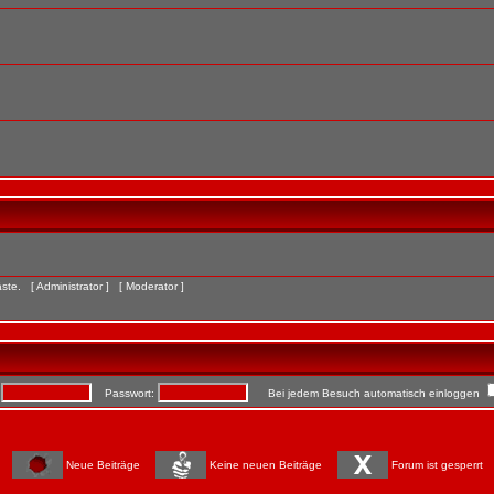
Gäste. [
Administrator
] [
Moderator
]
:
Passwort:
Bei jedem Besuch automatisch einloggen
Neue Beiträge
Keine neuen Beiträge
Forum ist gesperrt