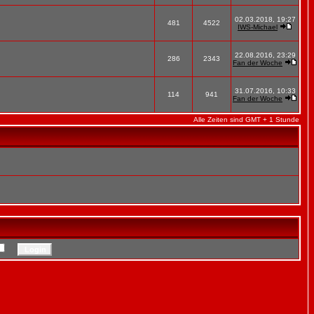
02.03.2018, 19:27
481
4522
IWS-Michael
22.08.2016, 23:29
286
2343
Fan der Woche
31.07.2016, 10:33
114
941
Fan der Woche
Alle Zeiten sind GMT + 1 Stunde