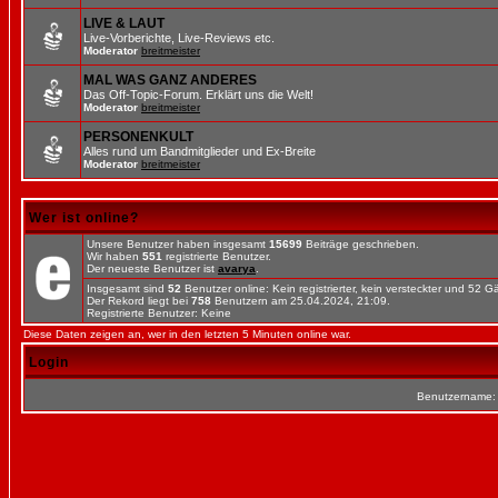
LIVE & LAUT
Live-Vorberichte, Live-Reviews etc.
Moderator
breitmeister
MAL WAS GANZ ANDERES
Das Off-Topic-Forum. Erklärt uns die Welt!
Moderator
breitmeister
PERSONENKULT
Alles rund um Bandmitglieder und Ex-Breite
Moderator
breitmeister
Wer ist online?
Unsere Benutzer haben insgesamt
15699
Beiträge geschrieben.
Wir haben
551
registrierte Benutzer.
Der neueste Benutzer ist
avarya
.
Insgesamt sind
52
Benutzer online: Kein registrierter, kein versteckter und 52 
Der Rekord liegt bei
758
Benutzern am 25.04.2024, 21:09.
Registrierte Benutzer: Keine
Diese Daten zeigen an, wer in den letzten 5 Minuten online war.
Login
Benutzername