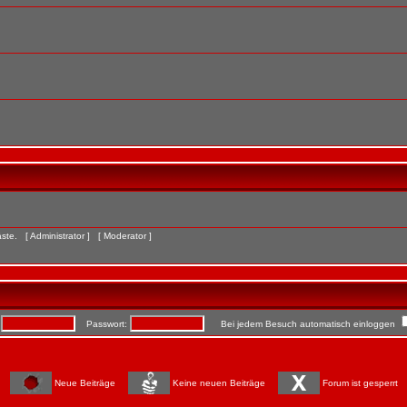
Gäste. [
Administrator
] [
Moderator
]
:
Passwort:
Bei jedem Besuch automatisch einloggen
Neue Beiträge
Keine neuen Beiträge
Forum ist gesperrt