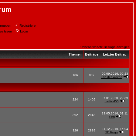
orum
gruppen
Registrieren
zu lesen
Login
Unbeantwortete Beiträge anzeigen
Themen
Beiträge
Letzter Beitrag
09.09.2016, 09:23
106
802
Fan der Woche
07.01.2020, 22:39
224
1409
hetfield55
23.05.2016, 01:11
392
2843
potti
31.12.2016, 15:04
326
2839
3D Pogo