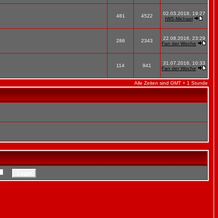
02.03.2018, 19:27
481
4522
IWS-Michael
22.08.2016, 23:29
286
2343
Fan der Woche
31.07.2016, 10:33
114
941
Fan der Woche
Alle Zeiten sind GMT + 1 Stunde