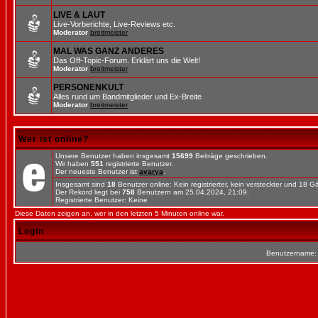
LIVE & LAUT
Live-Vorberichte, Live-Reviews etc.
Moderator
breitmeister
MAL WAS GANZ ANDERES
Das Off-Topic-Forum. Erklärt uns die Welt!
Moderator
breitmeister
PERSONENKULT
Alles rund um Bandmitglieder und Ex-Breite
Moderator
breitmeister
Wer ist online?
Unsere Benutzer haben insgesamt
15699
Beiträge geschrieben.
Wir haben
551
registrierte Benutzer.
Der neueste Benutzer ist
avarya
.
Insgesamt sind
18
Benutzer online: Kein registrierter, kein versteckter und 18 
Der Rekord liegt bei
758
Benutzern am 25.04.2024, 21:09.
Registrierte Benutzer: Keine
Diese Daten zeigen an, wer in den letzten 5 Minuten online war.
Login
Benutzername