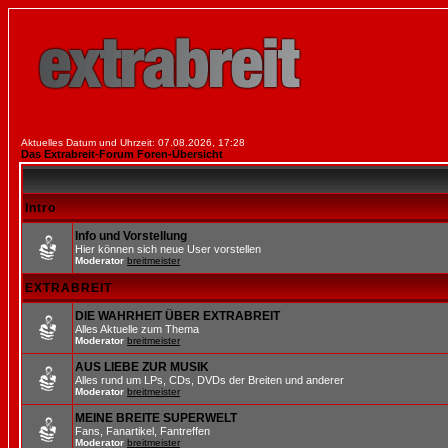
Aktuelles Datum und Uhrzeit: 07.08.2026, 17:28
Das Extrabreit-Forum Foren-Übersicht
Intro
Info und Vorstellung
Hier können sich neue User vorstellen
Moderator
breitmeister
EXTRABREIT
DIE WAHRHEIT ÜBER EXTRABREIT
Alles Aktuelle zum Thema
Moderator
breitmeister
AUS LIEBE ZUR MUSIK
Alles rund um LPs, CDs, DVDs der Breiten und anderer
Moderator
breitmeister
MEINE BREITE SUPERWELT
Fans, Fanartikel, Fantreffen
Moderator
breitmeister