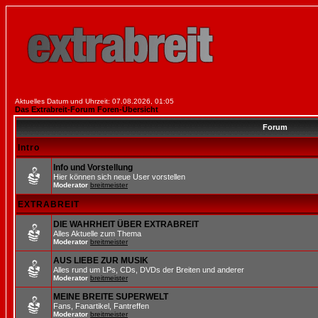
Aktuelles Datum und Uhrzeit: 07.08.2026, 01:05
Das Extrabreit-Forum Foren-Übersicht
Forum
Intro
Info und Vorstellung
Hier können sich neue User vorstellen
Moderator
breitmeister
EXTRABREIT
DIE WAHRHEIT ÜBER EXTRABREIT
Alles Aktuelle zum Thema
Moderator
breitmeister
AUS LIEBE ZUR MUSIK
Alles rund um LPs, CDs, DVDs der Breiten und anderer
Moderator
breitmeister
MEINE BREITE SUPERWELT
Fans, Fanartikel, Fantreffen
Moderator
breitmeister