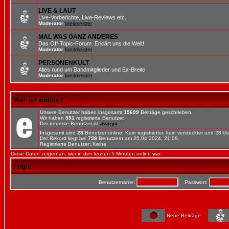
LIVE & LAUT
Live-Vorberichte, Live-Reviews etc.
Moderator
breitmeister
MAL WAS GANZ ANDERES
Das Off-Topic-Forum. Erklärt uns die Welt!
Moderator
breitmeister
PERSONENKULT
Alles rund um Bandmitglieder und Ex-Breite
Moderator
breitmeister
Wer ist online?
Unsere Benutzer haben insgesamt
15699
Beiträge geschrieben.
Wir haben
551
registrierte Benutzer.
Der neueste Benutzer ist
avarya
.
Insgesamt sind
28
Benutzer online: Kein registrierter, kein versteckter und 28 
Der Rekord liegt bei
758
Benutzern am 25.04.2024, 21:09.
Registrierte Benutzer: Keine
Diese Daten zeigen an, wer in den letzten 5 Minuten online war.
Login
Benutzername:
Passwort:
Neue Beiträge