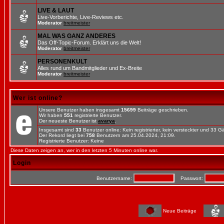
LIVE & LAUT
Live-Vorberichte, Live-Reviews etc.
Moderator
breitmeister
MAL WAS GANZ ANDERES
Das Off-Topic-Forum. Erklärt uns die Welt!
Moderator
breitmeister
PERSONENKULT
Alles rund um Bandmitglieder und Ex-Breite
Moderator
breitmeister
Wer ist online?
Unsere Benutzer haben insgesamt
15699
Beiträge geschrieben.
Wir haben
551
registrierte Benutzer.
Der neueste Benutzer ist
avarya
.
Insgesamt sind
33
Benutzer online: Kein registrierter, kein versteckter und 33 
Der Rekord liegt bei
758
Benutzern am 25.04.2024, 21:09.
Registrierte Benutzer: Keine
Diese Daten zeigen an, wer in den letzten 5 Minuten online war.
Login
Benutzername:
Passwort:
Neue Beiträge