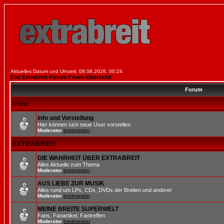
Aktuelles Datum und Uhrzeit: 08.08.2026, 00:24
Das Extrabreit-Forum Foren-Übersicht
Forum
Intro
Info und Vorstellung
Hier können sich neue User vorstellen
Moderator
breitmeister
EXTRABREIT
DIE WAHRHEIT ÜBER EXTRABREIT
Alles Aktuelle zum Thema
Moderator
breitmeister
AUS LIEBE ZUR MUSIK
Alles rund um LPs, CDs, DVDs der Breiten und anderer
Moderator
breitmeister
MEINE BREITE SUPERWELT
Fans, Fanartikel, Fantreffen
Moderator
breitmeister