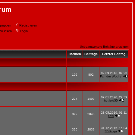
orum
gruppen
Registrieren
zu lesen
Login
Unbeantwortete Beiträge anzeigen
Themen
Beiträge
Letzter Beitrag
09.09.2016, 09:23
106
802
Fan der Woche
07.01.2020, 22:39
224
1409
hetfield55
23.05.2016, 01:11
392
2843
potti
31.12.2016, 15:04
326
2839
3D Pogo