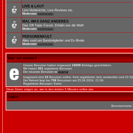
LIVE & LAUT
Live-Vorberichte, Live-Reviews etc.
Moderator
breitmeister
MAL WAS GANZ ANDERES
Das Off-Topic-Forum. Erklärt uns die Welt!
Moderator
breitmeister
PERSONENKULT
Alles rund um Bandmitglieder und Ex-Breite
Moderator
breitmeister
Wer ist online?
Unsere Benutzer haben insgesamt
15699
Beiträge geschrieben.
Wir haben
551
registrierte Benutzer.
Der neueste Benutzer ist
avarya
.
Insgesamt sind
23
Benutzer online: Kein registrierter, kein versteckter und 23 
Der Rekord liegt bei
758
Benutzern am 25.04.2024, 21:09.
Registrierte Benutzer: Keine
Diese Daten zeigen an, wer in den letzten 5 Minuten online war.
Login
Benutzername