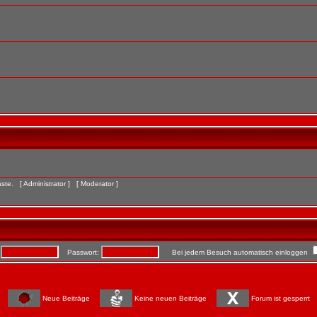
Gäste. [
Administrator
] [
Moderator
]
:
Passwort:
Bei jedem Besuch automatisch einloggen
Neue Beiträge
Keine neuen Beiträge
Forum ist gesperrt