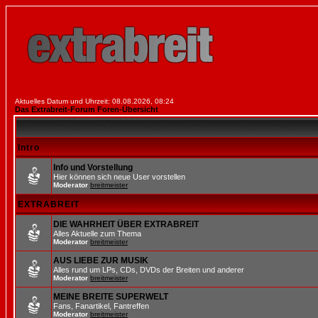
Aktuelles Datum und Uhrzeit: 08.08.2026, 08:24
Das Extrabreit-Forum Foren-Übersicht
Intro
Info und Vorstellung
Hier können sich neue User vorstellen
Moderator
breitmeister
EXTRABREIT
DIE WAHRHEIT ÜBER EXTRABREIT
Alles Aktuelle zum Thema
Moderator
breitmeister
AUS LIEBE ZUR MUSIK
Alles rund um LPs, CDs, DVDs der Breiten und anderer
Moderator
breitmeister
MEINE BREITE SUPERWELT
Fans, Fanartikel, Fantreffen
Moderator
breitmeister