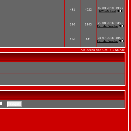
02.03.2018, 19:27
481
4522
IWS-Michael
22.08.2016, 23:29
286
2343
Fan der Woche
31.07.2016, 10:33
114
941
Fan der Woche
Alle Zeiten sind GMT + 1 Stunde