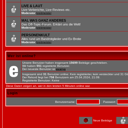
LIVE & LAUT
Live-Vorberichte, Live-Reviews etc.
Moderator
breitmeister
MAL WAS GANZ ANDERES
Das Off-Topic-Forum. Erklärt uns die Welt!
Moderator
breitmeister
PERSONENKULT
Alles rund um Bandmitglieder und Ex-Breite
Moderator
breitmeister
Wer ist online?
Unsere Benutzer haben insgesamt
15699
Beiträge geschrieben.
Wir haben
551
registrierte Benutzer.
Der neueste Benutzer ist
avarya
.
Insgesamt sind
31
Benutzer online: Kein registrierter, kein versteckter und 31 
Der Rekord liegt bei
758
Benutzern am 25.04.2024, 21:09.
Registrierte Benutzer: Keine
Diese Daten zeigen an, wer in den letzten 5 Minuten online war.
Login
Benutzername:
Passwort:
Neue Beiträge