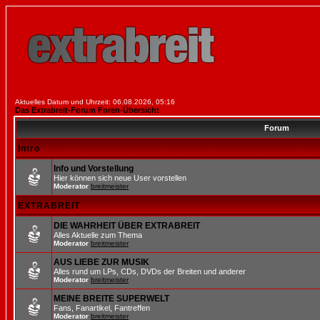
Aktuelles Datum und Uhrzeit: 06.08.2026, 05:16
Das Extrabreit-Forum Foren-Übersicht
Forum
Intro
Info und Vorstellung
Hier können sich neue User vorstellen
Moderator
breitmeister
EXTRABREIT
DIE WAHRHEIT ÜBER EXTRABREIT
Alles Aktuelle zum Thema
Moderator
breitmeister
AUS LIEBE ZUR MUSIK
Alles rund um LPs, CDs, DVDs der Breiten und anderer
Moderator
breitmeister
MEINE BREITE SUPERWELT
Fans, Fanartikel, Fantreffen
Moderator
breitmeister