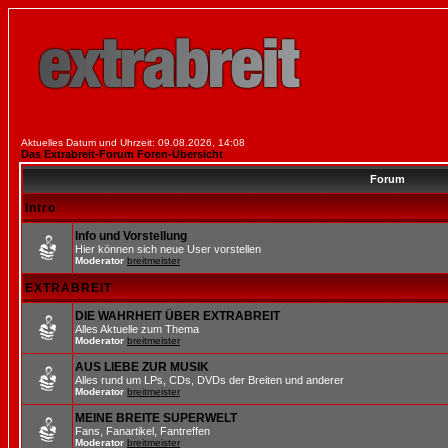
Aktuelles Datum und Uhrzeit: 09.08.2026, 14:08
Das Extrabreit-Forum Foren-Übersicht
Forum
Intro
Info und Vorstellung
Hier können sich neue User vorstellen
Moderator
breitmeister
EXTRABREIT
DIE WAHRHEIT ÜBER EXTRABREIT
Alles Aktuelle zum Thema
Moderator
breitmeister
AUS LIEBE ZUR MUSIK
Alles rund um LPs, CDs, DVDs der Breiten und anderer
Moderator
breitmeister
MEINE BREITE SUPERWELT
Fans, Fanartikel, Fantreffen
Moderator
breitmeister