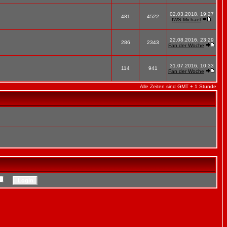
02.03.2018, 19:27
481
4522
IWS-Michael
22.08.2016, 23:29
286
2343
Fan der Woche
31.07.2016, 10:33
114
941
Fan der Woche
Alle Zeiten sind GMT + 1 Stunde