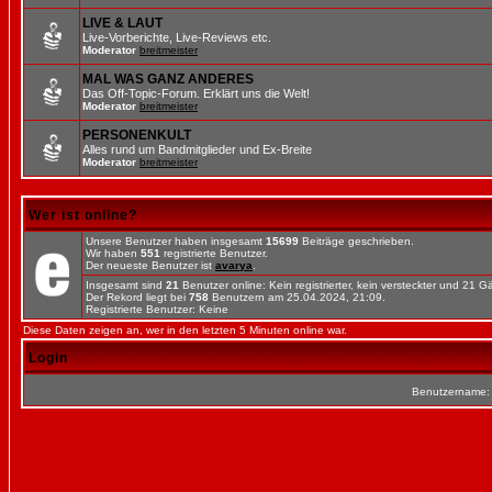
LIVE & LAUT
Live-Vorberichte, Live-Reviews etc.
Moderator
breitmeister
MAL WAS GANZ ANDERES
Das Off-Topic-Forum. Erklärt uns die Welt!
Moderator
breitmeister
PERSONENKULT
Alles rund um Bandmitglieder und Ex-Breite
Moderator
breitmeister
Wer ist online?
Unsere Benutzer haben insgesamt
15699
Beiträge geschrieben.
Wir haben
551
registrierte Benutzer.
Der neueste Benutzer ist
avarya
.
Insgesamt sind
21
Benutzer online: Kein registrierter, kein versteckter und 21 
Der Rekord liegt bei
758
Benutzern am 25.04.2024, 21:09.
Registrierte Benutzer: Keine
Diese Daten zeigen an, wer in den letzten 5 Minuten online war.
Login
Benutzername