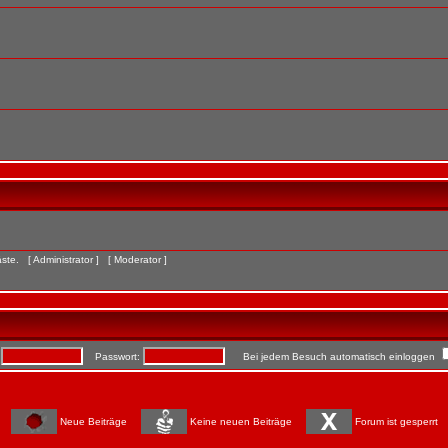
Gäste. [
Administrator
] [
Moderator
]
:
Passwort:
Bei jedem Besuch automatisch einloggen
Neue Beiträge
Keine neuen Beiträge
Forum ist gesperrt