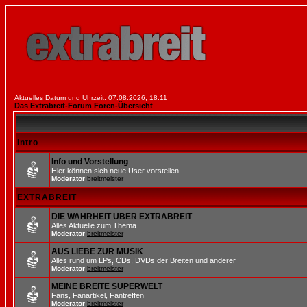
Aktuelles Datum und Uhrzeit: 07.08.2026, 18:11
Das Extrabreit-Forum Foren-Übersicht
Intro
Info und Vorstellung
Hier können sich neue User vorstellen
Moderator
breitmeister
EXTRABREIT
DIE WAHRHEIT ÜBER EXTRABREIT
Alles Aktuelle zum Thema
Moderator
breitmeister
AUS LIEBE ZUR MUSIK
Alles rund um LPs, CDs, DVDs der Breiten und anderer
Moderator
breitmeister
MEINE BREITE SUPERWELT
Fans, Fanartikel, Fantreffen
Moderator
breitmeister