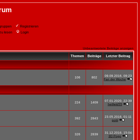
orum
gruppen
Registrieren
zu lesen
Login
Unbeantwortete Beiträge anzeigen
Themen
Beiträge
Letzter Beitrag
09.09.2016, 09:23
106
802
Fan der Woche
07.01.2020, 22:39
224
1409
hetfield55
23.05.2016, 01:11
392
2843
potti
31.12.2016, 15:04
326
2839
3D Pogo